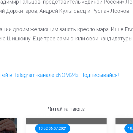
димир Гальцов, представитель «Единой России» Ле
 Доржитаров, Андрей Кульговец и Руслан Леонов.
трации двоим желающим занять кресло мэра: Инне Ев
 Шишкину. Еще трое сами сняли свои кандидатуры
ей в Telegram-канале «NOM24». Подписывайся!
ООП предлагает создать
Ста
единого перевозчика для
кан
Читайте также
школьников
ни
10:52 06.07.2021
10