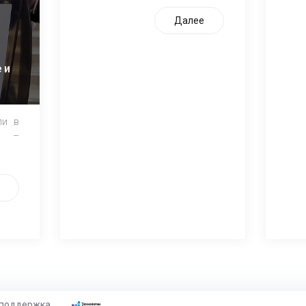
Далее
 и
ли в
и –
 поддержка