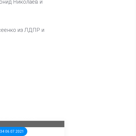
онид Николаев и
сеенко из ЛДПР и
.
ла известна тройка
дидатов от КПРФ в
жегородское ЗС
:34 06.07.2021