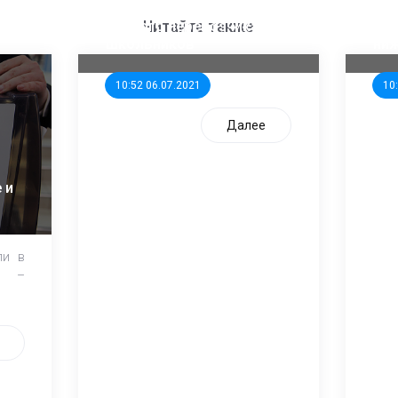
ООП предлагает создать
Ста
единого перевозчика для
кан
Читайте также
школьников
ни
10:52 06.07.2021
10
Далее
 и
ли в
и –