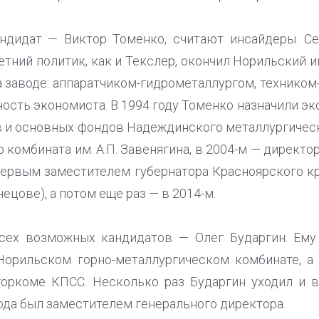
ндидат — Виктор Томенко, считают инсайдеры. Се
етний политик, как и Текслер, окончил Норильский 
 заводе: аппаратчиком-гидрометаллургом, техником
ность экономиста. В 1994 году Томенко назначили э
в и основных фондов Надеждинского металлургичес
 комбината им. А.П. Завенягина, в 2004-м — директ
Первым заместителем губернатора Красноярского кр
нецове), а потом еще раз — в 2014-м.
сех возможных кандидатов — Олег Бударгин. Ему 
 Норильском горно-металлургическом комбинате, а
горкоме КПСС. Несколько раз Бударгин уходил и в
года был заместителем генерального директора.