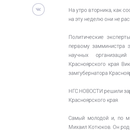
На утро вторника, как с
на эту неделю они не ра
Политические эксперты
первому замминистра э
научных организаци
Красноярского края Ви
замгубернатора Краснояр
НГС.НОВОСТИ решили зар
Красноярского края.
Самый молодой и, по м
Михаил Котюков. Он род