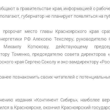
ообщают в правительстве края, информацией о рабо
сполагают, губернатор не планирует появляться на пу
 пророчат место главы Красноярского края сра
нергетики РФ Алексею Текслеру, руководителю 
й Михаилу Котюкову, действующему председ
ктору Томенко, председателю совета директоров 
ского края Сергею Соколу и экс-замдиректору «Росс
анее познакомить своих читателей с потенциальн
нению издания «Континент Сибирь», наиболее вер
ился в Красноярске, окончил Красноярский государ