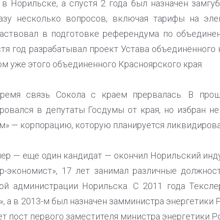
в Норильске, а спустя 2 года был назначен замгу
разу несколько вопросов, включая тарифы на эл
частвовал в подготовке референдума по объедине
тя год разрабатывал проект Устава объединённого 
м уже этого объединенного Красноярского края.
время связь Сокола с краем прервалась. В про
ровался в депутаты Госдумы от края, но избран н
м» — корпорацию, которую планируется ликвидирова
лер — еще один кандидат — окончил Норильский инд
р-экономист», 17 лет занимал различные должност
вой администрации Норильска. С 2011 года Тексл
, а в 2013-м был назначен замминистра энергетики 
ет пост первого заместителя министра энергетики Р