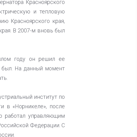
бернатора Красноярского
ектрическую и тепловую
нию Красноярского края,
края. В 2007-м вновь был
шлом году он решил ее
е был. На данный момент
ть.
устриальный институт по
и в «Норникеле», после
ер работал управляющим
Российской Федерации. С
оссии.