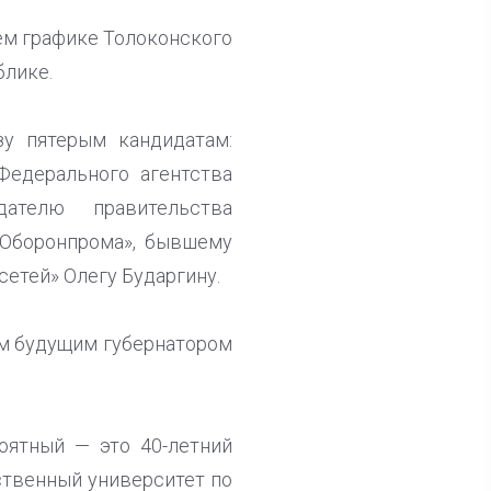
чем графике Толоконского
блике.
зу пятерым кандидатам:
Федерального агентства
ателю правительства
«Оборонпрома», бывшему
етей» Олегу Бударгину.
ым будущим губернатором
оятный — это 40-летний
ственный университет по