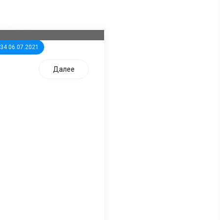
ла известна тройка
дидатов от КПРФ в
жегородское ЗС
:34 06.07.2021
Далее