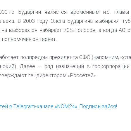
00-го Бударгин является временным и.о. главы
льска. В 2003 году Олега Бударгина выбирают гу
е на выборах он набирает 70% голосов, а когда АО 
 полномочия он теряет.
аботает полпредом президента СФО (напомним, кста
нский). Далее — ряд назначений в госкорпорации
тверждают гендиректором «Россетей».
ей в Telegram-канале «NOM24». Подписывайся!