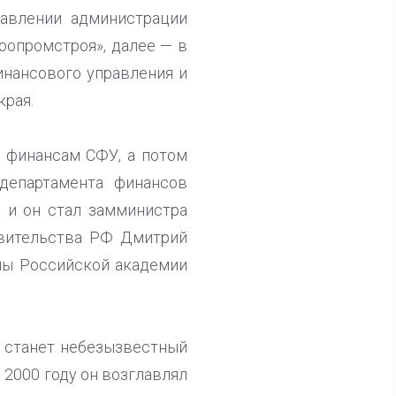
равлении администрации
ропромстроя», далее — в
инансового управления и
края.
и финансам СФУ, а потом
департамента финансов
х и он стал замминистра
авительства РФ Дмитрий
мы Российской академии
я станет небезызвестный
 2000 году он возглавлял