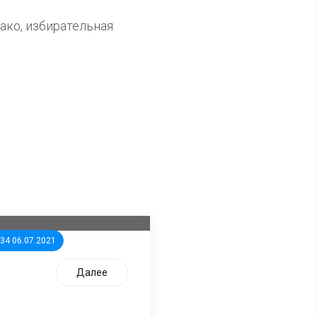
ако, избирательная
ла известна тройка
дидатов от КПРФ в
жегородское ЗС
:34 06.07.2021
Далее