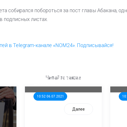
та собирался побороться за пост главы Абакана, одн
в подписных листах.
ей в Telegram-канале «NOM24». Подписывайся!
ООП предлагает создать
Ста
единого перевозчика для
кан
Читайте также
школьников
ни
10:52 06.07.2021
10
Далее