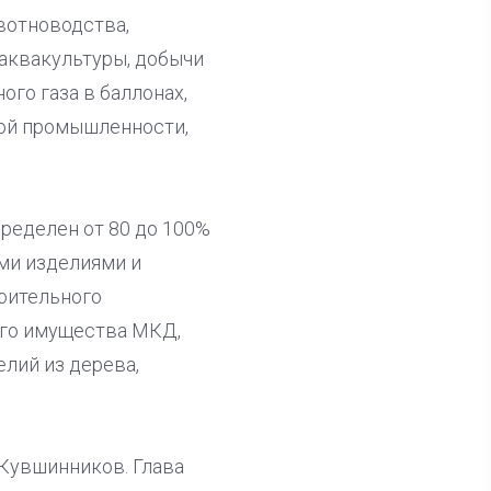
вотноводства,
аквакультуры, добычи
го газа в баллонах,
кой промышленности,
ределен от 80 до 100%
ми изделиями и
оительного
его имущества МКД,
лий из дерева,
 Кувшинников. Глава