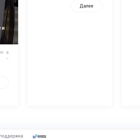
Далее
 и
ли в
и –
 поддержка