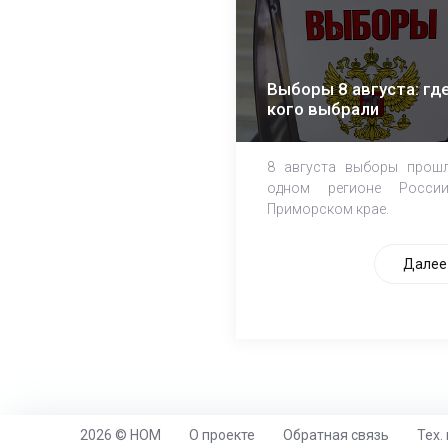
Выборы 8 августа: где
кого выбрали
8 августа выборы прош
одном регионе Росси
Приморском крае.
Далее
2026 © НОМ
О проекте
Обратная связь
Тех.
https://www.high-endrolex.com/26