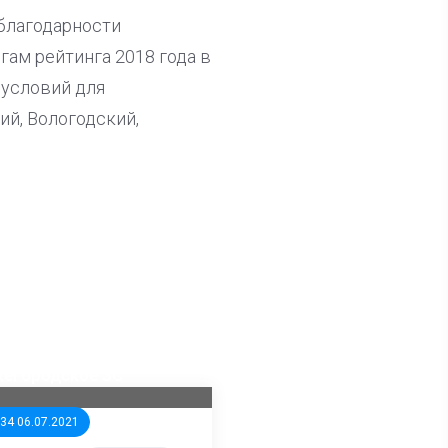
 благодарности
ам рейтинга 2018 года в
 условий для
ий, Вологодский,
ла известна тройка
дидатов от КПРФ в
жегородское ЗС
:34 06.07.2021