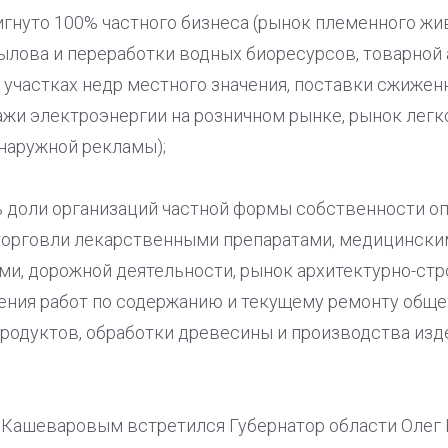
игнуто 100% частного бизнеса (рынок племенного жи
ылова и переработки водных биоресурсов, товарной 
участках недр местного значения, поставки сжиженно
дажи электроэнергии на розничном рынке, рынок лег
наружной рекламы);
ь доли организаций частной формы собственности оп
 торговли лекарственными препаратами, медицински
и, дорожной деятельности, рынок архитектурно-стр
ения работ по содержанию и текущему ремонту общ
родуктов, обработки древесины и производства изде
м Кашеваровым встретился Губернатор области Олег