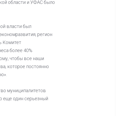
ской области и УФАС было
ой власти был
нэкономразвития, регион
нь Комитет
неса более 40%
тому, чтобы все наши
ва, которое постоянно
ю».
ство муниципалитетов
то еще один серьезный