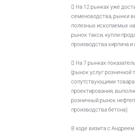
 На 12 рынках уже дост
семеноводства, рынки в
полезных ископаемых на 
рынок такси, купли-про
производства кирпича и 
 На 7 рынках показател
(рынок услуг розничной
сопутствующими товарам
проектирования, выполн
розничный рынок нефтеп
производства бетона).
В ходе визита с Андрее