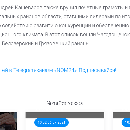
Андрей Кашеваров также вручил почетные грамоты и
альных районов области, ставшими лидерами по итог
по содействию развитию конкуренции и обеспечению
ионного климата. В этот список вошли Чагодощенск
 Белозерский и Грязовецкий районы.
ей в Telegram-канале «NOM24». Подписывайся!
ООП предлагает создать
Ста
единого перевозчика для
кан
Читайте также
школьников
ни
10:52 06.07.2021
10