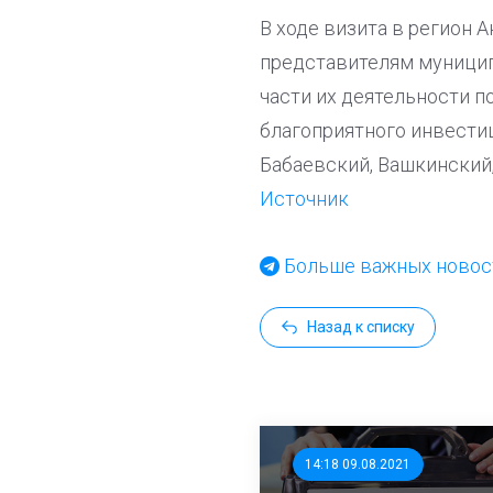
В ходе визита в регион 
представителям муницип
части их деятельности 
благоприятного инвестиц
Бабаевский, Вашкинский,
Источник
Больше важных новост
Назад к списку
14:18 09.08.2021