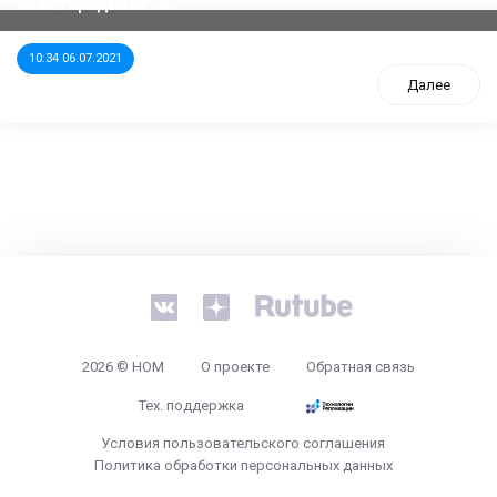
нижегородское ЗС
10:34 06.07.2021
Далее
tps://www.high-endrolex.com/26
2026 © НОМ
О проекте
Обратная связь
Тех. поддержка
Условия пользовательского соглашения
Политика обработки персональных данных