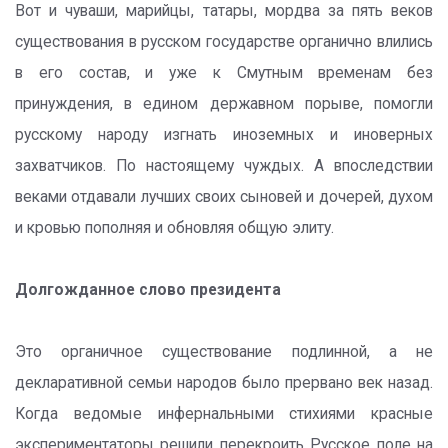
Вот и чуваши, марийцы, татары, мордва за пять веков
существования в русском государстве органично влились
в его состав, и уже к Смутным временам без
принуждения, в едином державном порыве, помогли
русскому народу изгнать иноземных и иноверных
захватчиков. По настоящему чуждых. А впоследствии
веками отдавали лучших своих сыновей и дочерей, духом
и кровью пополняя и обновляя общую элиту.
Долгожданное слово президента
Это органичное существование подлинной, а не
декларативной семьи народов было прервано век назад.
Когда ведомые инфернальными стихиями красные
экспериментаторы решили перекроить Русское поле на