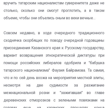
вручить татарским националистам суверенитета даже не
столько, сколько они смогут проглотить, а в таком
объеме, чтобы они объелись оным во веки вечные…
Совсем недавно, в ходе очередного традиционного
сходнячка скорбящих по поводу очередной годовщины
присоединения Казанского края к Русскому государству,
вариант возвращения этнократической диктатуры при
помощи российских либералов одобрила и "бабушка
татарского национализма" Фаузия Байрамова. Та самая,
что и по сей день вхожа на мероприятия местной элиты,
несмотря на две судимости за разжигание
межнациональной розни и "зажигавшая" во главе
деревенских отморозков с зелеными повязками на
головах еще на казанских площадях конца