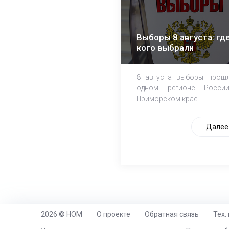
Выборы 8 августа: где
кого выбрали
8 августа выборы прош
одном регионе Росси
Приморском крае.
Далее
2026 © НОМ
О проекте
Обратная связь
Тех.
https://www.high-endrolex.com/26