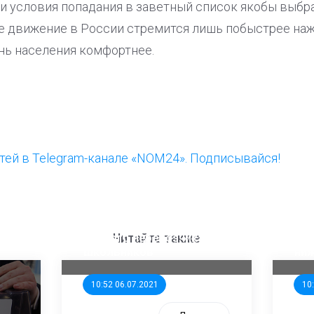
 и условия попадания в заветный список якобы выб
е движение в России стремится лишь побыстрее нажи
нь населения комфортнее.
ей в Telegram-канале «NOM24». Подписывайся!
ООП предлагает создать
Ста
единого перевозчика для
кан
Читайте также
школьников
ни
10:52 06.07.2021
10