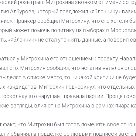
ческий розыгрыш Митрохина звонком от имени сотр
гия Албурова, который предложил «яблочнику» вза
ние». Пранкер сообщил Митрохину, что его хотели б
торый может помочь политику на выборах в Московс
, «яблочник» не стал уточнять данные, а поверил с
аться у Митрохина его отношением к проекту Наваль
ал его. Митрохин сообщил, что негатив являлся сл
выделят в списке место, то никакой критики не будет
х кандидатов. Митрохин подчеркнул, что отдельных
поскольку это нарушает правила партии. Проще гово
еские взгляды, влияют на Митрохина в рамках пиара к
т факт, что Митрохин был готов поменять свое отно
л и обвинял в подделке ее людьми подписей за его