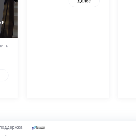
Далее
 и
ли в
и –
 поддержка