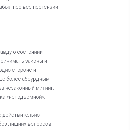
абыл про все претензии
авду о состоянии
принимать законы и
одно стороне и
еще более абсурдным
за незаконный митинг.
ка «неподъемной».
к действительно
 без лишних вопросов