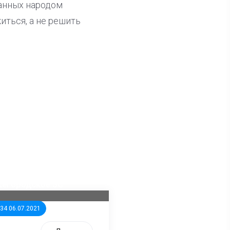
ранных народом
ться, а не решить
ла известна тройка
дидатов от КПРФ в
жегородское ЗС
:34 06.07.2021