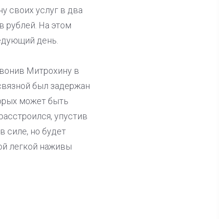
у своих услуг в два
в рублей. На этом
едующий день.
звонив Митрохину в
 связной был задержан
орых может быть
асстроился, упустив
в силе, но будет
ой легкой наживы