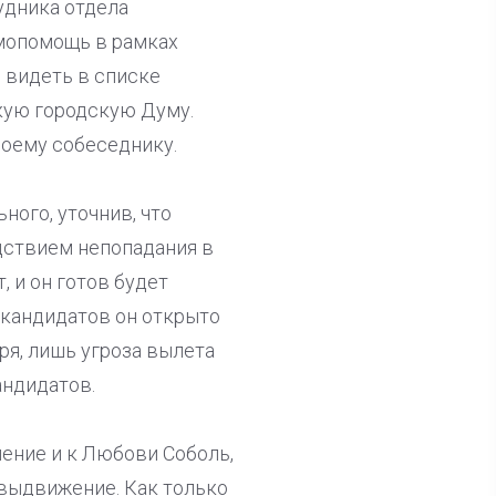
удника отдела
имопомощь в рамках
ы видеть в списке
кую городскую Думу.
воему собеседнику.
ного, уточнив, что
едствием непопадания в
, и он готов будет
 кандидатов он открыто
ря, лишь угроза вылета
андидатов.
шение и к Любови Соболь,
 выдвижение. Как только