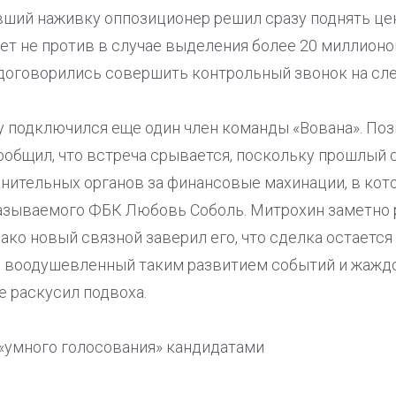
вший наживку оппозиционер решил сразу поднять цен
удет не против в случае выделения более 20 миллионо
договорились совершить контрольный звонок на сл
у подключился еще один член команды «Вована». По
ообщил, что встреча срывается, поскольку прошлый
нительных органов за финансовые махинации, в кот
азываемого ФБК Любовь Соболь. Митрохин заметно р
ко новый связной заверил его, что сделка остается 
о воодушевленный таким развитием событий и жажд
не раскусил подвоха.
 «умного голосования» кандидатами