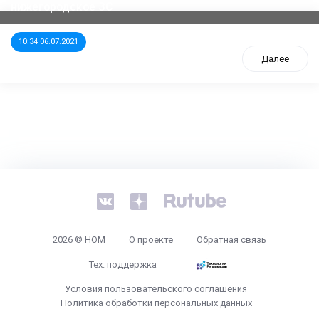
нижегородское ЗС
10:34 06.07.2021
Далее
tps://www.high-endrolex.com/26
2026 © НОМ
О проекте
Обратная связь
Тех. поддержка
Условия пользовательского соглашения
Политика обработки персональных данных