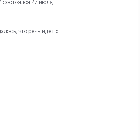
 состоялся 27 июля,
лось, что речь идет о
ла известна тройка
дидатов от КПРФ в