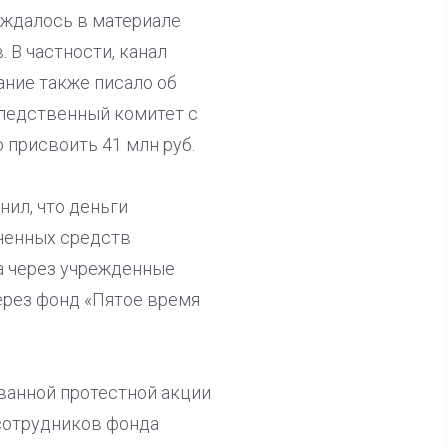
рждалось в материале
 В частности, канал
ание также писало об
Следственный комитет с
 присвоить 41 млн руб.
нил, что деньги
ченных средств
а через учрежденные
ерез фонд «Пятое время
ванной протестной акции
 сотрудников фонда