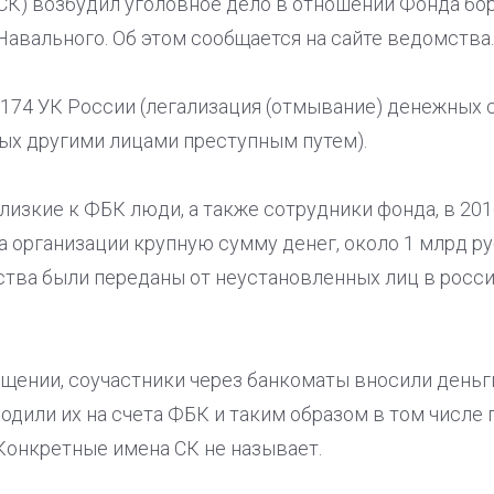
СК) возбудил уголовное дело в отношении Фонда бо
авального. Об этом сообщается на сайте ведомства.
т. 174 УК России (легализация (отмывание) денежных 
ых другими лицами преступным путем).
близкие к ФБК люди, а также сотрудники фонда, в 20
а организации крупную сумму денег, около 1 млрд ру
ства были переданы от неустановленных лиц в росс
щении, соучастники через банкоматы вносили деньг
водили их на счета ФБК и таким образом в том числе 
Конкретные имена СК не называет.