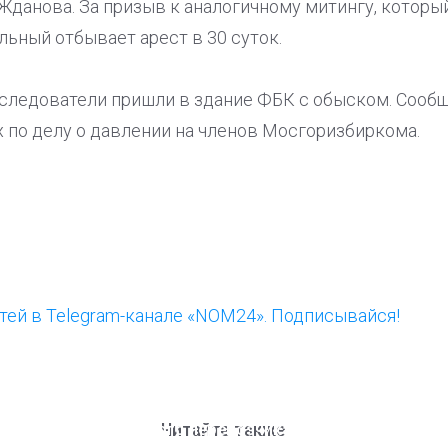
данова. За призыв к аналогичному митингу, который
ьный отбывает арест в 30 суток.
следователи пришли в здание ФБК с обыском. Сообща
 по делу о давлении на членов Мосгоризбиркома.
ей в Telegram-канале «NOM24». Подписывайся!
ООП предлагает создать
Ста
единого перевозчика для
кан
Читайте также