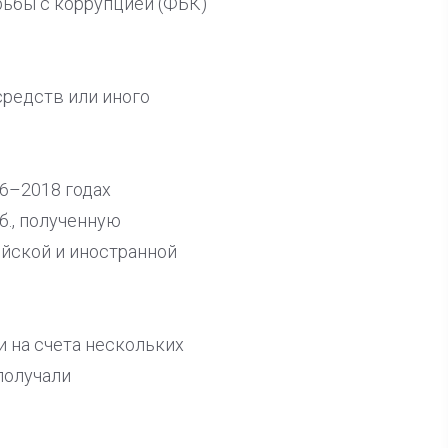
рьбы с коррупцией (ФБК)
средств или иного
16–2018 годах
б., полученную
ийской и иностранной
и на счета нескольких
получали