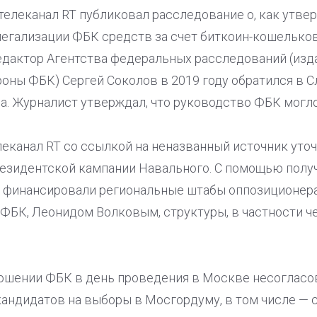
 телеканал RT публиковал расследование о, как утве
легализации ФБК средств за счет биткоин-кошельков.
едактор Агентства федеральных расследований (изд
оны ФБК) Сергей Соколов в 2019 году обратился в 
. Журналист утверждал, что руководство ФБК могло
еканал RT со ссылкой на неназванный источник уточ
езидентской кампании Навального. С помощью полу
 финансировали региональные штабы оппозиционер
 ФБК, Леонидом Волковым, структуры, в частности ч
ношении ФБК в день проведения в Москве несогласо
кандидатов на выборы в Мосгордуму, в том числе —