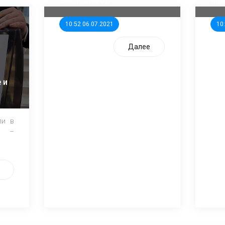
школьников
ни
10:52 06.07.2021
10
Далее
 и
ли в
и –