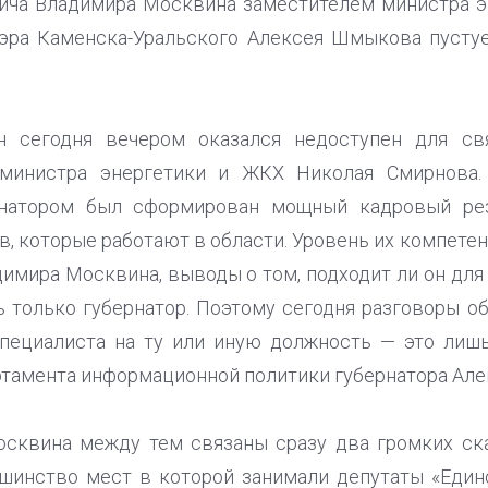
ича Владимира Москвина заместителем министра э
эра Каменска-Уральского Алексея Шмыкова пусту
 сегодня вечером оказался недоступен для свя
. министра энергетики и ЖКХ Николая Смирнова.
рнатором был сформирован мощный кадровый ре
, которые работают в области. Уровень их компете
имира Москвина, выводы о том, подходит ли он для
ь только губернатор. Поэтому сегодня разговоры об
специалиста на ту или иную должность — это лиш
ртамента информационной политики губернатора Але
сквина между тем связаны сразу два громких скан
шинство мест в которой занимали депутаты «Един