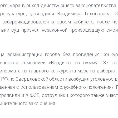
вого мэра в обход действующего законодательства. 
прокуратуры, утвердили Владимира Голованова. 
 забаррикадировался в своем кабинете, после ч
ствии суд признал незаконной произошедшую смен
ца администрации города без проведения конкур
дической компанией «Вердикт» на сумму 137 ты
мпромата на главного конкурента мэра на выборах, 
К РФ по Свердловской области возбудил уголовное де
шенная с использованием служебного положения». 
 проявили и в ФСБ, сотрудники которого также учас
инительного заключения.