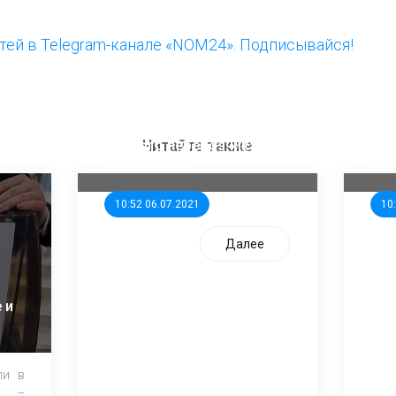
ей в Telegram-канале «NOM24». Подписывайся!
ООП предлагает создать
Ста
единого перевозчика для
кан
Читайте также
школьников
ни
10:52 06.07.2021
10
Далее
 и
ли в
и –