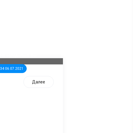
ла известна тройка
дидатов от КПРФ в
жегородское ЗС
:34 06.07.2021
Далее