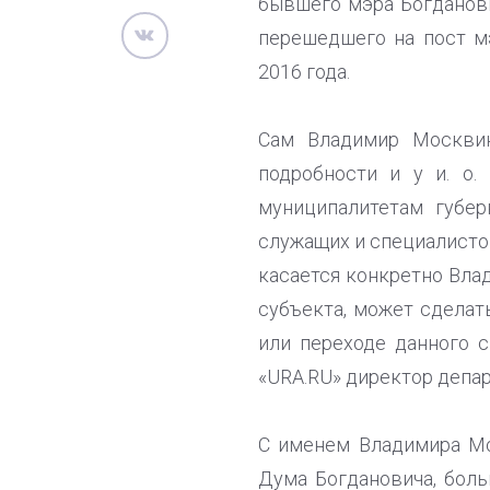
бывшего мэра Богданов
перешедшего на пост м
2016 года.
Сам Владимир Москвин
подробности и у и. о
муниципалитетам губе
служащих и специалистов
касается конкретно Влад
субъекта, может сделат
или переходе данного 
«URA.RU» директор депа
С именем Владимира Мо
Дума Богдановича, боль