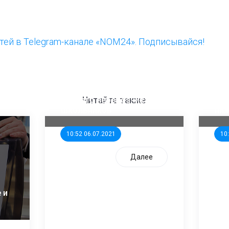
ей в Telegram-канале «NOM24». Подписывайся!
ООП предлагает создать
Ста
единого перевозчика для
кан
Читайте также
школьников
ни
10:52 06.07.2021
10
Далее
 и