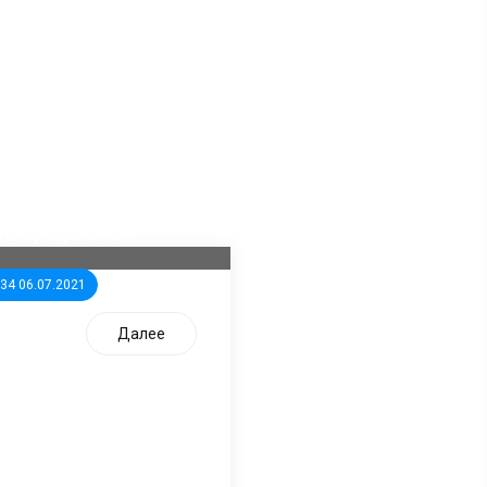
ла известна тройка
дидатов от КПРФ в
жегородское ЗС
:34 06.07.2021
Далее