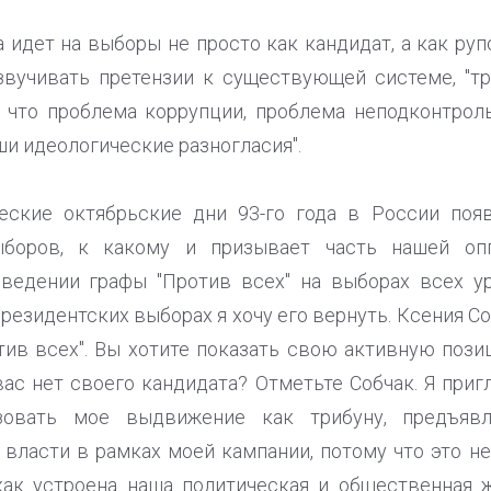
а идет на выборы не просто как кандидат, а как руп
звучивать претензии к существующей системе, "т
у что проблема коррупции, проблема неподконтрол
ши идеологические разногласия".
еские октябрьские дни 93-го года в России поя
выборов, к какому и призывает часть нашей оп
введении графы "Против всех" на выборах всех у
резидентских выборах я хочу его вернуть. Ксения 
отив всех". Вы хотите показать свою активную пози
ас нет своего кандидата? Отметьте Собчак. Я при
зовать мое выдвижение как трибуну, предъяв
власти в рамках моей кампании, потому что это не
как устроена наша политическая и общественная 