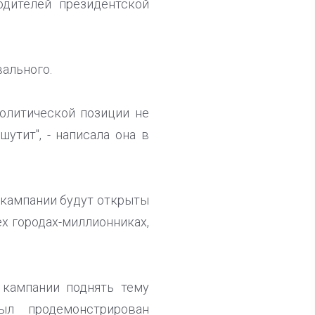
одителей президентской
вального.
политической позиции не
шутит", - написала она в
 кампании будут открыты
ех городах-миллионниках,
 кампании поднять тему
ыл продемонстрирован