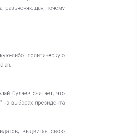
та, разъясняющая, почему
акую-либо политическую
dian.
ай Булаев считает, что
х" на выборах президента
дидатов, выдвигая свою