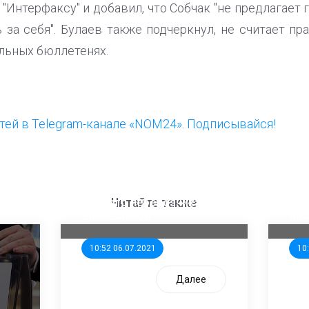
н "Интерфаксу" и добавил, что Собчак "не предлагает 
ь за себя". Булаев также подчеркнул, не считает п
ельных бюллетенях.
ей в Telegram-канале «NOM24». Подписывайся!
ООП предлагает создать
Ста
единого перевозчика для
кан
Читайте также
школьников
ни
10:52 06.07.2021
10
Далее