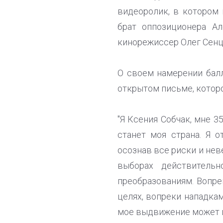
видеоролик, в котором 
брат оппозиционера Ал
кинорежиссер Олег Сенц
О своем намерении балл
открытом письме, которо
"Я Ксения Собчак, мне 3
станет моя страна. Я 
осознав все риски и нев
выборах действитель
преобразованиям. Вопр
целях, вопреки нападка
мое выдвижение может и 