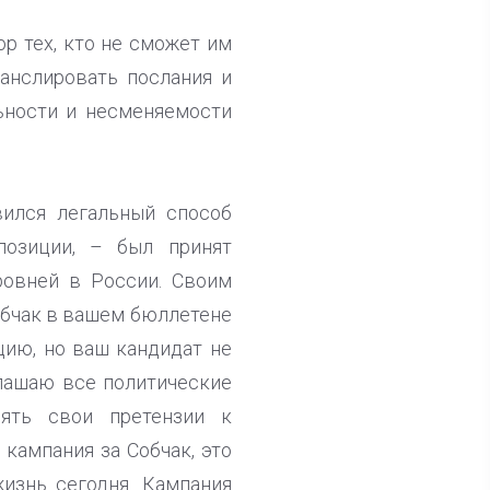
ор тех, кто не сможет им
ранслировать послания и
ьности и несменяемости
вился легальный способ
позиции, – был принят
ровней в России. Своим
Собчак в вашем бюллетене
цию, но ваш кандидат не
глашаю все политические
лять свои претензии к
 кампания за Собчак, это
жизнь сегодня. Кампания