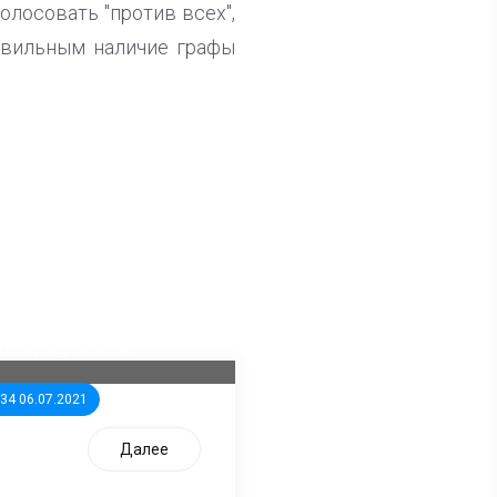
голосовать "против всех",
равильным наличие графы
ла известна тройка
дидатов от КПРФ в
жегородское ЗС
:34 06.07.2021
Далее