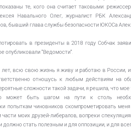
показаны те, кого она считает таковыми: режиссе
ексея Навального Олег, журналист РБК Алексан
ов, бывший глава службы безопасности ЮКОСа Алек
отировать в президенты в 2018 году Собчак заяв
е опубликовали "Ведомости".
5 лет, всю свою жизнь я живу и работаю в России, и
ответственно отношусь к любым действиям на об
ероятные сложности такой задачи, я решила, что мое
но может быть шагом на пути к столь необ
еки попыткам чиновников скомпрометировать меня 
м части моих друзей-либералов, вопреки спекуляци
должно стать полезным и для оппозиции, и для всего