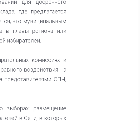
ований для досрочного
клада, где предлагается
ится, что муниципальным
а в главы региона или
й избирателей.
ирательных комиссиях и
правного воздействия на
за представителями СПЧ,
о выборах: размещение
телей в Сети, в которых