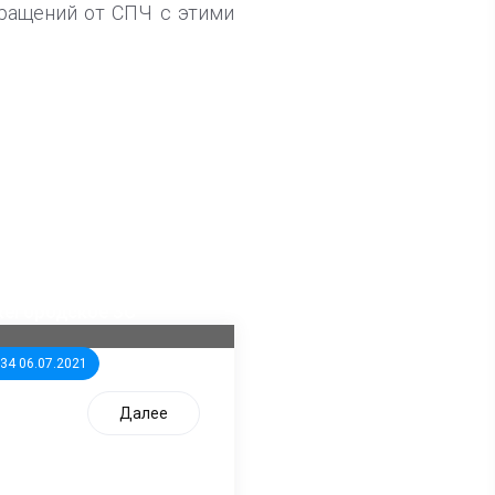
бращений от СПЧ с этими
ла известна тройка
дидатов от КПРФ в
жегородское ЗС
:34 06.07.2021
Далее