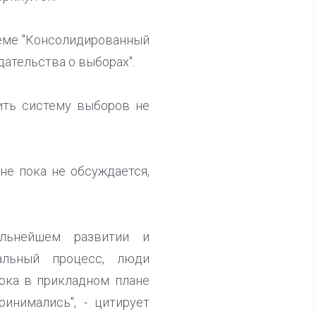
теме "Консолидированный
ательства о выборах".
ить систему выборов не
е пока не обсуждается,
льнейшем развитии и
альный процесс, люди
ока в прикладном плане
инимались", - цитирует