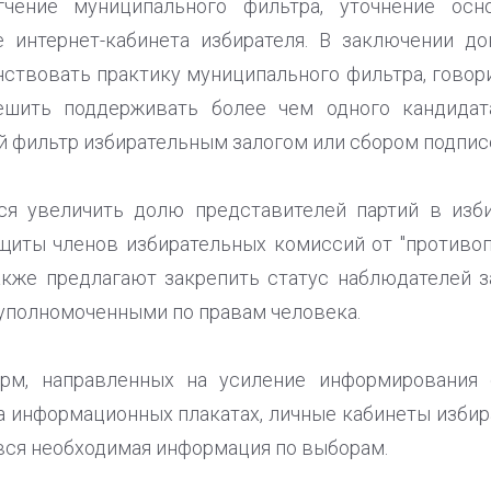
гчение муниципального фильтра, уточнение осн
 интернет-кабинета избирателя. В заключении до
ствовать практику муниципального фильтра, говор
ешить поддерживать более чем одного кандидат
 фильтр избирательным залогом или сбором подписе
тся увеличить долю представителей партий в изб
щиты членов избирательных комиссий от "противо
акже предлагают закрепить статус наблюдателей 
уполномоченными по правам человека.
орм, направленных на усиление информирования 
а информационных плакатах, личные кабинеты избира
вся необходимая информация по выборам.