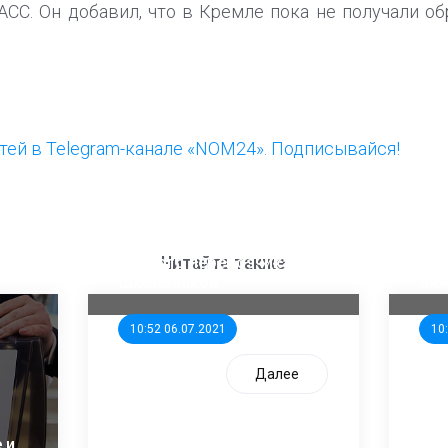
СС. Он добавил, что в Кремле пока не получали о
ей в Telegram-канале «NOM24». Подписывайся!
ООП предлагает создать
Ста
единого перевозчика для
кан
Читайте также
школьников
ни
10:52 06.07.2021
10
Далее
 и