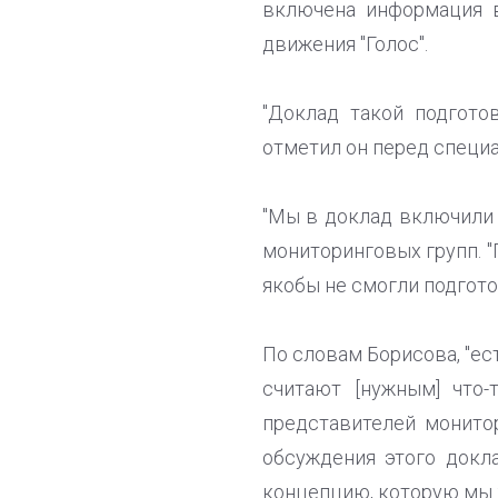
включена информация в
движения "Голос".
"Доклад такой подгото
отметил он перед специ
"Мы в доклад включили 
мониторинговых групп. "Г
якобы не смогли подгот
По словам Борисова, "ес
считают [нужным] что
представителей монито
обсуждения этого докл
концепцию, которую мы 2