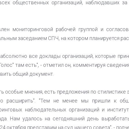
сех общественных организаций, наблюдавших за
влен мониторинговой рабочей группой и согласова
альным заседанием СПЧ, на котором планируется рас
абсолютно все доклады организаций, которые прини
олос" там есть", - отметил он, комментируя сведени
овить общий документ.
ть особые мнения, есть предложения по стилистике 
-то расширить". "Тем не менее мы пришли к об
ринговых наблюдательных организаций и институ
ада. Нам удалось на сегодняшний день выработат
4 октября представим на суд нашего совета", - подче