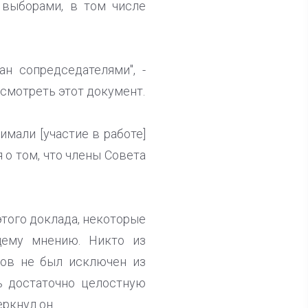
 выборами, в том числе
н сопредседателями", -
смотреть этот документ.
мали [участие в работе]
я о том, что члены Совета
этого доклада, некоторые
щему мнению. Никто из
тов не был исключен из
ь достаточно целостную
ркнул он.