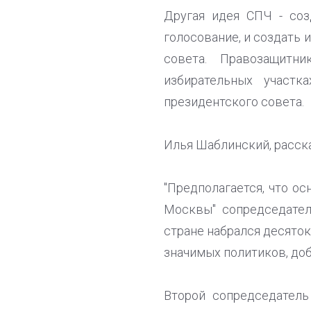
Другая идея СПЧ - соз
голосование, и создать
совета. Правозащит
избирательных участ
президентского совета.
Илья Шаблинский, расска
"Предполагается, что ос
Москвы" сопредседате
стране набрался десято
значимых политиков, доб
Второй сопредседатель