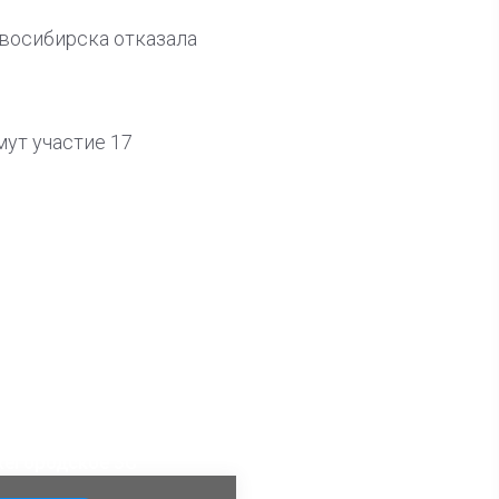
овосибирска отказала
ут участие 17
ла известна тройка
дидатов от КПРФ в
жегородское ЗС