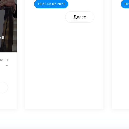
10:52 06.07.2021
10
Далее
 и
ли в
и –