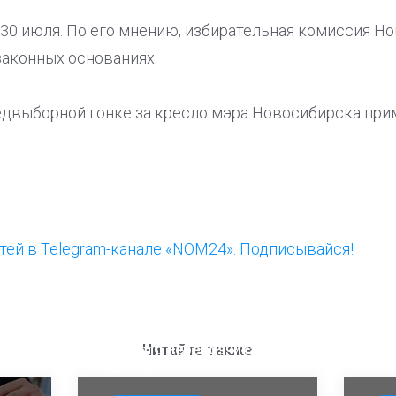
30 июля. По его мнению, избирательная комиссия Н
законных основаниях.
едвыборной гонке за кресло мэра Новосибирска прим
ей в Telegram-канале «NOM24». Подписывайся!
ООП предлагает создать
Ста
единого перевозчика для
кан
Читайте также
школьников
ни