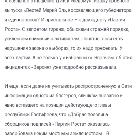
А лояльное отношение ЦИК к «левому» тиражу пробного
выпуска «Вестей Марий Эл», восхваляющего губернатора
и единороссов? И пристальное – к дайждесту «Партии
Роста». С запретом тиража, обысками стражей порядка,
усиленном внимании к активистам. Понятно, если есть
нарушения закона о выборах, то их надо пресекать. У
всех партий. А не только у « избранных». Впрочем, об этих
инцидентах «Версия» уже подробно рассказывала.
И еще, если даже не учитывать распространенную в Сети
информации одного из блогеров, слишком внезапно и
явно вставшего на позиции действующего главы
республики Евстифеева, что «Добрая половина
сборщиков подписей «Партии Роста» оказалась
завербована неким местным землячеством… В