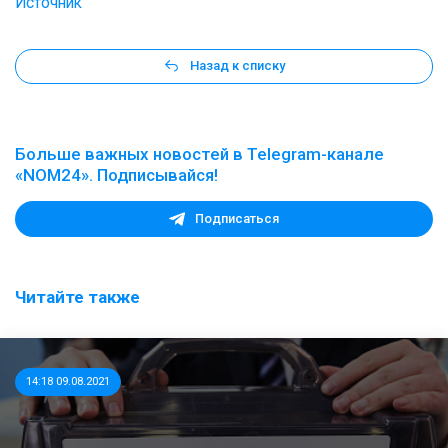
Источник
Назад к списку
Больше важных новостей в Telegram-канале
«NOM24». Подписывайся!
Подписаться
Читайте также
14:18 09.08.2021