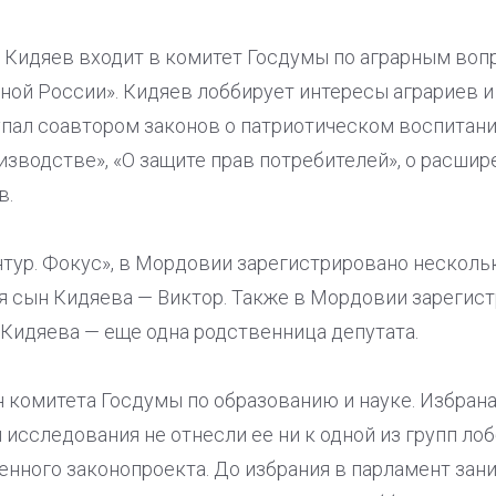
 Кидяев входит в комитет Госдумы по аграрным вопр
ой России». Кидяев лоббирует интересы аграриев и 
ал соавтором законов о патриотическом воспитани
зводстве», «О защите прав потребителей», о расшир
в.
тур. Фокус», в Мордовии зарегистрировано нескольк
я сын Кидяева — Виктор. Также в Мордовии зарегист
Кидяева — еще одна родственница депутата.
н комитета Госдумы по образованию и науке. Избран
 исследования не отнесли ее ни к одной из групп лоб
енного законопроекта. До избрания в парламент зан