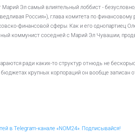
т Марий Эл самый влиятельный лоббист - безусловно
ведливая Россия»), глава комитета по финансовому 
овско-финансовой сферы. Как и его однопартиец Оле
вный коммунист соседней с Марий Эл Чувашии, прод
тараются ради каких-то структур отнюдь не бескоры
в бюджетах крупных корпораций он вообще записан о
ей в Telegram-канале «NOM24». Подписывайся!