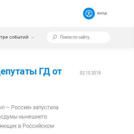
вход
тре событий
депутаты ГД от
02.10.2019
л — Россия» запустила
Госдумы нынешнего
вляющих в Российском