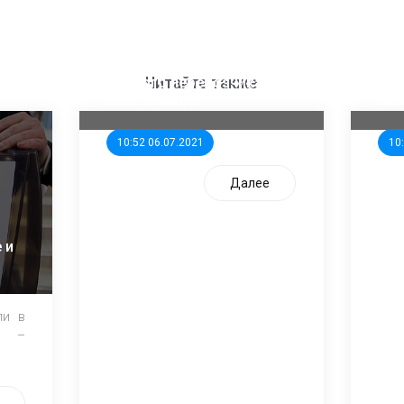
ООП предлагает создать
Ста
единого перевозчика для
кан
Читайте также
школьников
ни
10:52 06.07.2021
10
Далее
 и
ли в
и –