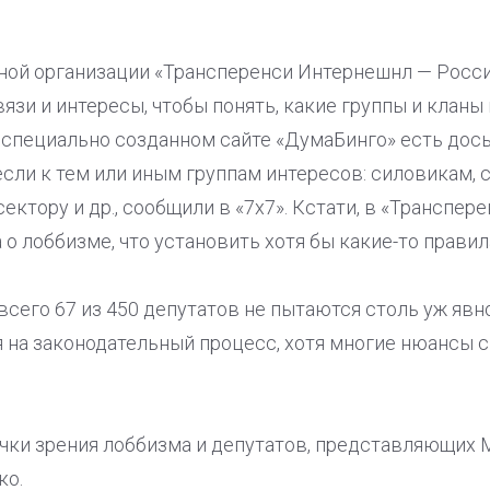
ой организации «Трансперенси Интернешнл — Росси
вязи и интересы, чтобы понять, какие группы и клан
а специально созданном сайте «ДумаБинго» есть дось
сли к тем или иным группам интересов: силовикам, с
ектору и др., сообщили в «7х7». Кстати, в «Транспе
о лоббизме, что установить хотя бы какие-то правил
всего 67 из 450 депутатов не пытаются столь уж явн
я на законодательный процесс, хотя многие нюансы с
чки зрения лоббизма и депутатов, представляющих М
ко.