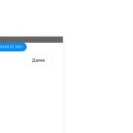
ла известна тройка
дидатов от КПРФ в
жегородское ЗС
:34 06.07.2021
Далее