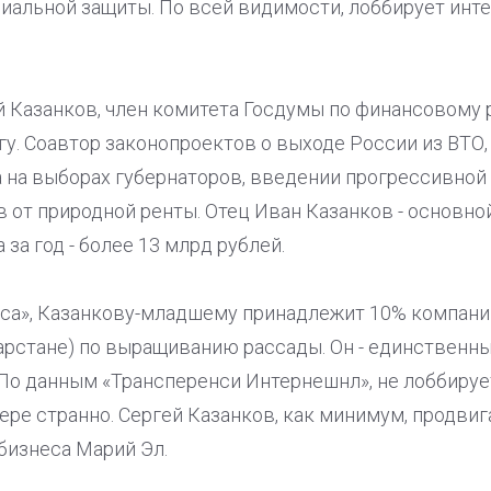
иальной защиты. По всей видимости, лоббирует инт
й Казанков, член комитета Госдумы по финансовому
у. Соавтор законопроектов о выходе России из ВТО
 на выборах губернаторов, введении прогрессивной
 от природной ренты. Отец Иван Казанков - основно
за год - более 13 млрд рублей.
са», Казанкову-младшему принадлежит 10% компани
тарстане) по выращиванию рассады. Он - единствен
По данным «Трансперенси Интернешнл», не лоббирует
ере странно. Сергей Казанков, как минимум, продви
бизнеса Марий Эл.