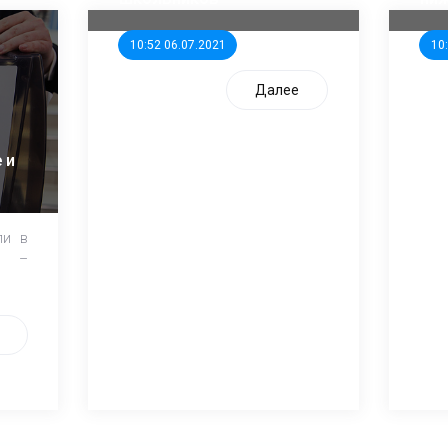
10:52 06.07.2021
10
Далее
 и
ли в
и –