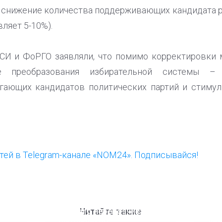
 снижение количества поддерживающих кандидата р
вляет 5-10%).
СИ и ФоРГО заявляли, что помимо корректировки 
е преобразования избирательной системы – 
гающих кандидатов политических партий и стиму
ей в Telegram-канале «NOM24». Подписывайся!
ООП предлагает создать
Ста
единого перевозчика для
кан
Читайте также
школьников
ни