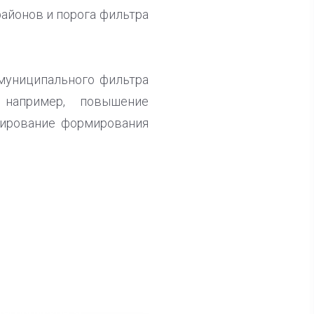
айонов и порога фильтра
муниципального фильтра
например, повышение
лирование формирования
ла известна тройка
дидатов от КПРФ в
жегородское ЗС