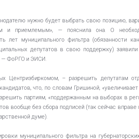
онодателю нужно будет выбрать свою позицию, вари
ым и приемлемым», — пояснила она. О необход
ь лет муниципального фильтра (обязанности ка
ципальных депутатов в свою поддержку) заявили
 — ФоРГО и ЭИСИ.
ых Центризбиркомом, – разрешить депутатам от
андидатов, что, по словам Гришиной, «увеличивает
азрешить партиям, «поддержанным на выборах в рег
ов вообще без сбора подписей (так сейчас вправе 
арственной думе).
ировки муниципального фильтра на губернаторских