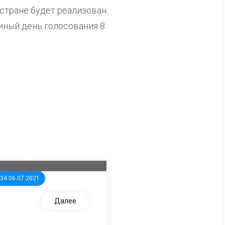
стране будет реализован
иный день голосования 8
ла известна тройка
дидатов от КПРФ в
жегородское ЗС
:34 06.07.2021
Далее