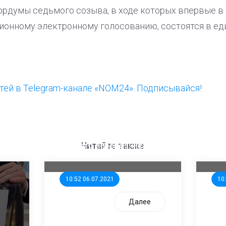
рдумы седьмого созыва, в ходе которых впервые в 
ионному электронному голосованию, состоятся в ед
ей в Telegram-канале «NOM24». Подписывайся!
ООП предлагает создать
Ста
единого перевозчика для
кан
Читайте также
школьников
ни
10:52 06.07.2021
10
Далее