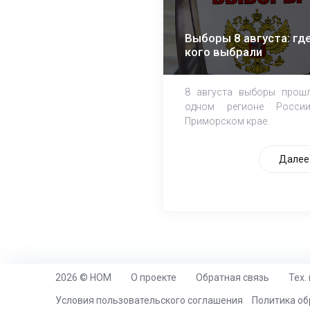
Выборы 8 августа: где
кого выбрали
8 августа выборы прош
одном регионе Росси
Приморском крае.
Далее
2026 © НОМ
О проекте
Обратная связь
Тех.
https://www.high-endrolex.com/26
Условия пользовательского соглашения
Политика об