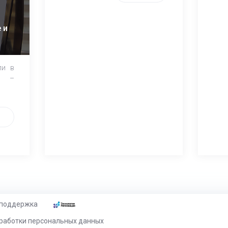
 и
ли в
и –
 поддержка
работки персональных данных