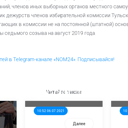
ний, членов иных выборных органов местного самоу
фик дежурств членов избирательной комиссии Тульск
ающих в комиссии не на постоянной (штатной) основ
 седьмого созыва на август 2019 года.
ей в Telegram-канале «NOM24». Подписывайся!
ООП предлагает создать
Ста
единого перевозчика для
кан
Читайте также
школьников
ни
10:52 06.07.2021
10
Далее