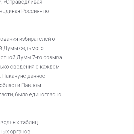
, «Справедливая
«Единая Россия» по
ования избирателей о
ой Думы седьмого
астной Думы 7-го созыва
лько сведения о каждом
. Накануне данное
 области Павлом
ласти, было единогласно
сводных таблиц
ных органов