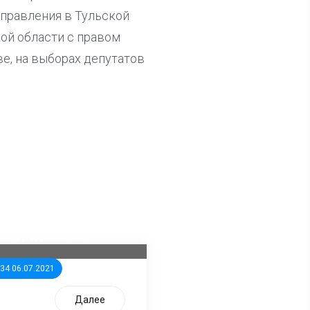
правления в Тульской
ой области с правом
е, на выборах депутатов
ла известна тройка
дидатов от КПРФ в
жегородское ЗС
:34 06.07.2021
Далее