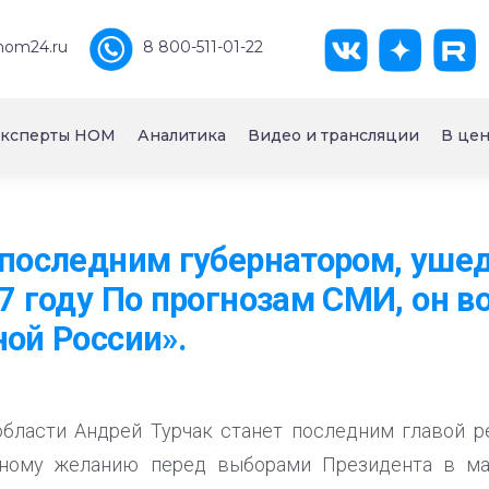
nom24.ru
8 800-511-01-22
ксперты НОМ
Аналитика
Видео и трансляции
В цен
 последним губернатором, уше
7 году По прогнозам СМИ, он в
ной России».
бласти Андрей Турчак станет последним главой р
нному желанию перед выборами Президента в мар