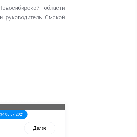
Новосибирской области
 и руководитель Омской
ла известна тройка
дидатов от КПРФ в
жегородское ЗС
:34 06.07.2021
Далее