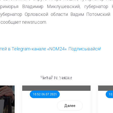
Приморья Владимир Миклушевский, губернатор 
губернатор Орловской области Вадим Потомский
 сообщает newsru.com.
ей в Telegram-канале «NOM24». Подписывайся!
ООП предлагает создать
Ста
единого перевозчика для
кан
Читайте также
школьников
ни
10:52 06.07.2021
10
Далее