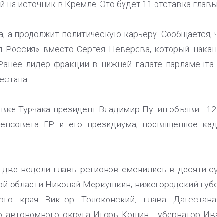
 на источник в Кремле. Это будет 11 отставка главы
а, а продолжит политическую карьеру. Сообщается,
я Россия» вместо Сергея Неверова, который нака
 Ранее лидер фракции в нижней палате парламента
естана.
авке Турчака президент Владимир Путин объявит 12
генсовета ЕР и его президиума, посвященное ка
 две недели главы регионов сменились в десяти с
ой области Николай Меркушкин, нижегородский губ
кого края Виктор Толоконский, глава Дагестана
о автономного округа Игорь Кошин, губернатор Ив