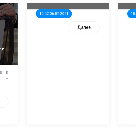
10:52 06.07.2021
10
Далее
 и
ли в
и –