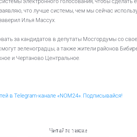
 системы электронного голосования, чтобы сделать 
заявляю, что лучше системы, чем мы сейчас использ
 заверил Илья Массух.
овать за кандидатов в депутаты Мосгордумы со сво
могут зеленоградцы, а также жители районов Бибире
ное и Чертаново Центральное.
ей в Telegram-канале «NOM24». Подписывайся!
ООП предлагает создать
Ста
единого перевозчика для
кан
Читайте также
школьников
ни