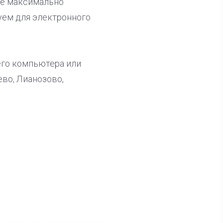
ее максимально
уем для электронного
его компьютера или
во, Лианозово,
ла известна тройка
дидатов от КПРФ в
жегородское ЗС