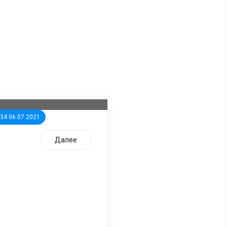
ла известна тройка
дидатов от КПРФ в
жегородское ЗС
:34 06.07.2021
Далее