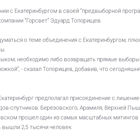
нии с Екатеринбургом в своей "предвыборной прогр
омпании "Горсвет" Эдуард Топорищев.
думаться о теме объединения с Екатеринбургом, плю
ы.
зыком, необходимо либо возвращать прямые выборы 
ложкой", - сказал Топорищев, добавив, что сегодняш
Екатеринбург предполагал присоединение с лишени
дов-спутников: Берёзовского, Арамиля, Верхней Пыш
овском прошел один из самых масштабных митингов п
 вышли 2,5 тысячи человек.