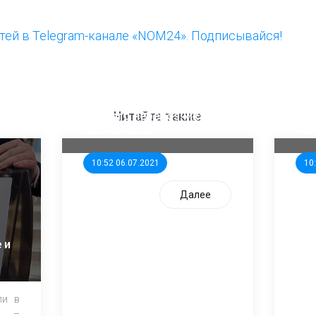
ей в Telegram-канале «NOM24». Подписывайся!
ООП предлагает создать
Ста
единого перевозчика для
кан
Читайте также
школьников
ни
10:52 06.07.2021
10
Далее
 и
ли в
и –