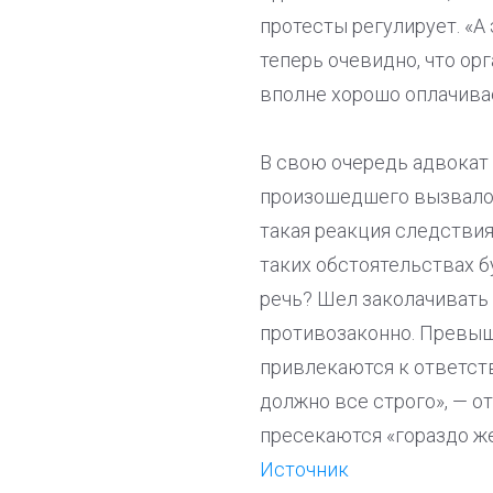
протесты регулирует. «А 
теперь очевидно, что ор
вполне хорошо оплачивае
В свою очередь адвокат
произошедшего вызвало 
такая реакция следствия
таких обстоятельствах б
речь? Шел заколачивать
противозаконно. Превыш
привлекаются к ответст
должно все строго», — о
пресекаются «гораздо же
Источник