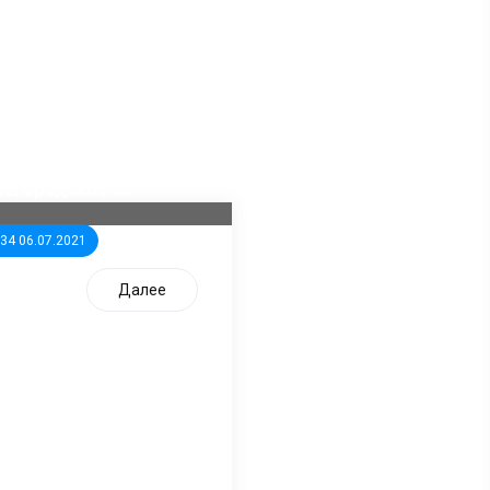
ла известна тройка
дидатов от КПРФ в
жегородское ЗС
:34 06.07.2021
Далее