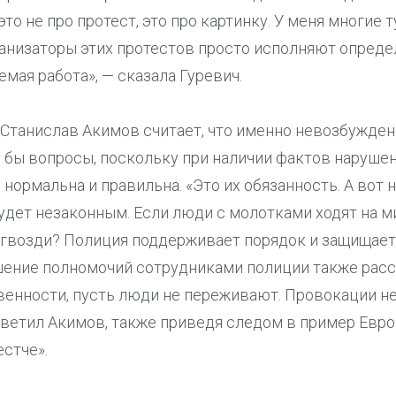
это не про протест, это про картинку. У меня многие 
ганизаторы этих протестов просто исполняют определ
мая работа», — сказала Гуревич.
 Станислав Акимов считает, что именно невозбужден
бы вопросы, поскольку при наличии фактов нарушен
 нормальна и правильна. «Это их обязанность. А вот
удет незаконным. Если люди с молотками ходят на ми
 гвозди? Полиция поддерживает порядок и защищает,
ение полномочий сотрудниками полиции также рассле
венности, пусть люди не переживают. Провокации н
тветил Акимов, также приведя следом в пример Евро
стче».