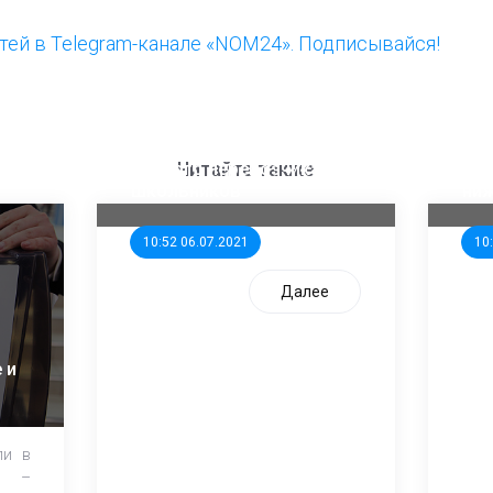
ей в Telegram-канале «NOM24». Подписывайся!
ООП предлагает создать
Ста
единого перевозчика для
кан
Читайте также
школьников
ни
10:52 06.07.2021
10
Далее
 и
ли в
и –