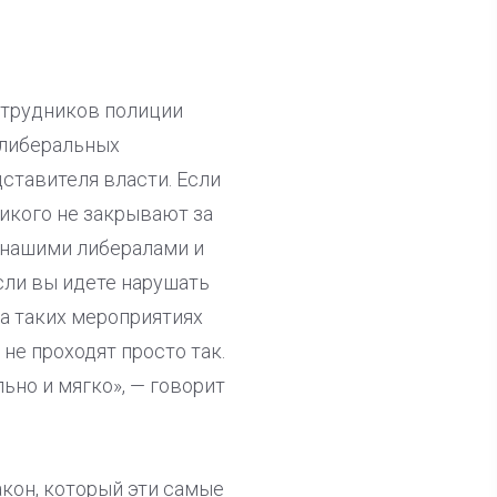
отрудников полиции
х либеральных
ставителя власти. Если
Никого не закрывают за
й нашими либералами и
Если вы идете нарушать
на таких мероприятиях
 не проходят просто так.
льно и мягко», — говорит
акон, который эти самые