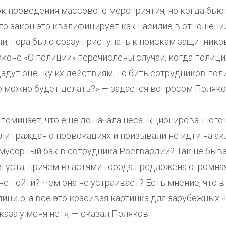
к проведения массового мероприятия, но когда бью
, то закон это квалифицирует как насилие в отношени
ли, пора было сразу приступать к поискам защитников
 законе «О полиции» перечислены случаи, когда полиц
дадут оценку их действиям, но бить сотрудников пол
то можно будет делать?» — задается вопросом Поляко
апоминает, что еще до начала несанкционированного
и граждан о провокациях и призывали не идти на ак
мусорный бак в сотрудника Росгвардии? Так не быва
вгуста, причем властями города предложена огромн
не пойти? Чем она не устраивает? Есть мнение, что в
ицию, а все это красивая картинка для зарубежных ч
аза у меня нет», — сказал Поляков.