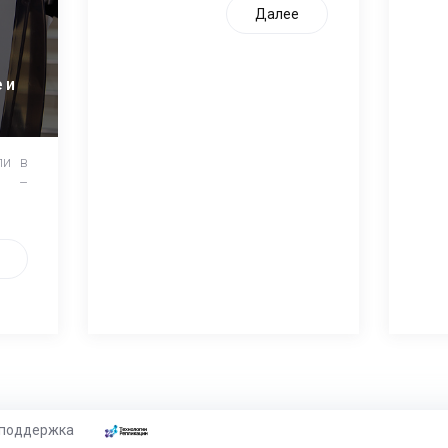
Далее
 и
ли в
и –
 поддержка