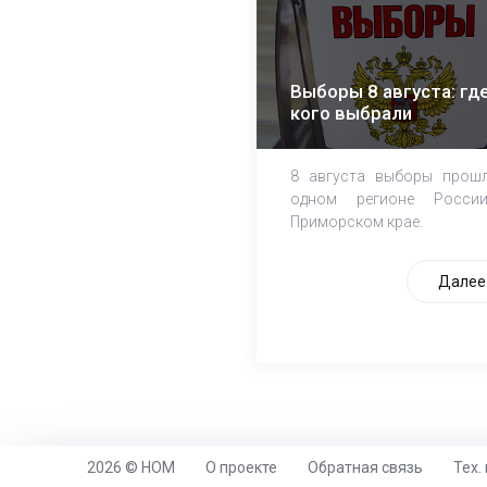
Выборы 8 августа: где
кого выбрали
8 августа выборы прош
одном регионе Росси
Приморском крае.
Далее
2026 © НОМ
О проекте
Обратная связь
Тех.
https://www.high-endrolex.com/26