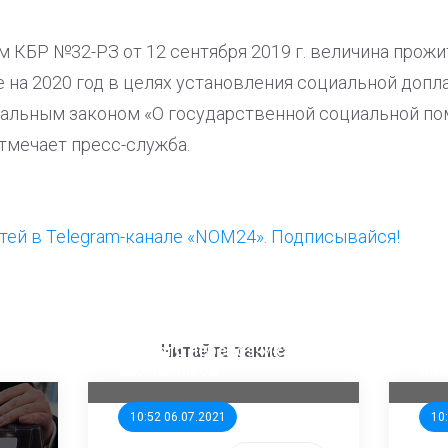
м КБР №32-РЗ от 12 сентября 2019 г. величина прож
 на 2020 год в целях установления социальной допла
льным законом «О государственной социальной пом
отмечает пресс-служба.
ей в Telegram-канале «NOM24». Подписывайся!
ООП предлагает создать
Ста
единого перевозчика для
кан
Читайте также
школьников
ни
10:52 06.07.2021
10