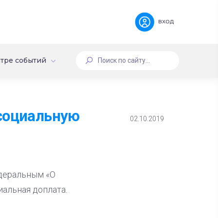
вход
тре событий
 социальную
02.10.2019
едеральным «О
альная доплата.