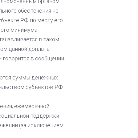
полномоченным органом
льного обеспечения не
бъекте РФ по месту его
ного минимума
станавливается в таком
том данной доплаты
 говорится в сообщении.
аются суммы денежных
тельством субъектов РФ.
чения; ежемесячной
 социальной поддержки
ажении (за исключением