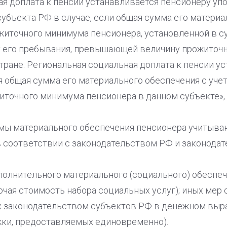
ая доплата к пенсии устанавливается пенсионеру у
убъекта РФ в случае, если общая сумма его материа
житочного минимума пенсионера, установленной в су
у его пребывания, превышающей величину прожиточ
тране. Региональная социальная доплата к пенсии у
я общая сумма его материального обеспечения с уче
точного минимума пенсионера в данном субъекте», -
мы материального обеспечения пенсионера учитыв
в соответствии с законодательством РФ и законода
полнительного материального (социального) обеспе
чая стоимость набора социальных услуг); иных мер
х законодательством субъектов РФ в денежном выр
ки, предоставляемых единовременно).