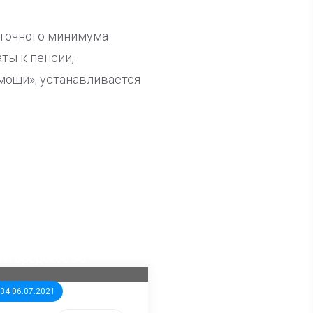
иточного минимума
ты к пенсии,
ощи», устанавливается
ла известна тройка
дидатов от КПРФ в
жегородское ЗС
:34 06.07.2021