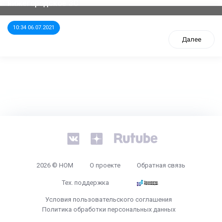
нижегородское ЗС
10:34 06.07.2021
Далее
tps://www.high-endrolex.com/26
2026 © НОМ
О проекте
Обратная связь
Тех. поддержка
Условия пользовательского соглашения
Политика обработки персональных данных