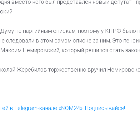
годня вместо него был представлен новый депутат - 
ский.
 Думу по партийным спискам, поэтому у КПРФ было п
е следовали в этом самом списке за ним. Это пенси
 и Максим Немировский, который решился стать зако
иколай Жеребилов торжественно вручил Немировск
ей в Telegram-канале «NOM24». Подписывайся!
ООП предлагает создать
Ста