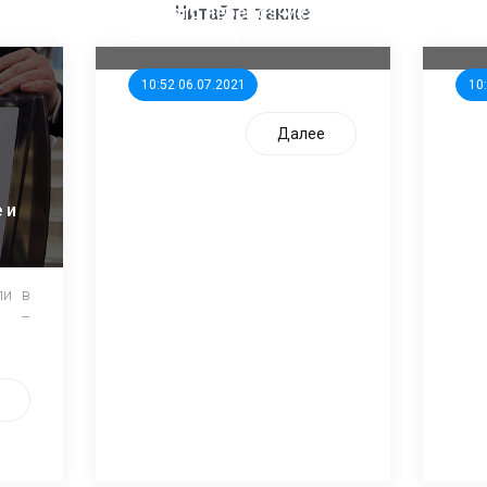
единого перевозчика для
кан
Читайте также
школьников
ни
10:52 06.07.2021
10
Далее
 и
ли в
и –