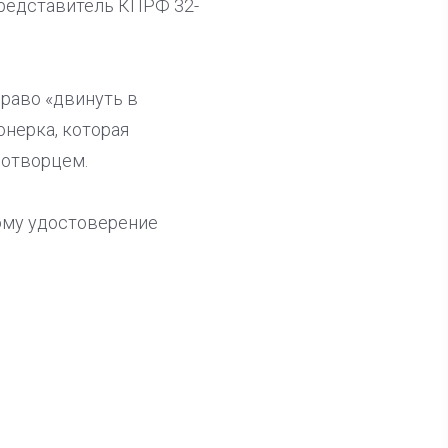
представитель КПРФ 32-
раво «двинуть в
онерка, которая
нотворцем.
ому удостоверение
ла известна тройка