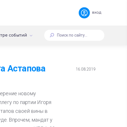
вход
тре событий
та Астапова
16.08.2019
верение новому
легу по партии Игоря
стапов своей вины в
де. Впрочем, мандат у