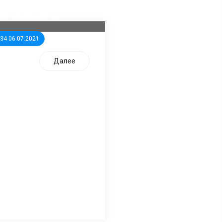
дидатов от КПРФ в
жегородское ЗС
:34 06.07.2021
Далее