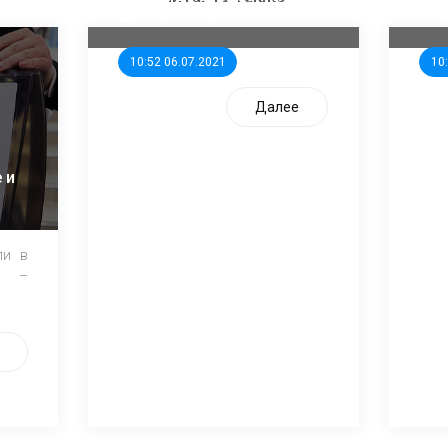
школьников
ни
10:52 06.07.2021
10
Далее
 и
ли в
и –