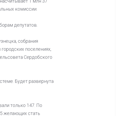
 насчитывает 1 млн 37
альных комиссии.
борам депутатов.
узнецка, собрания
 городских поселениях,
сельсовета Сердобского
теме. Будет развернута
вали только 147. По
65 желающих стать