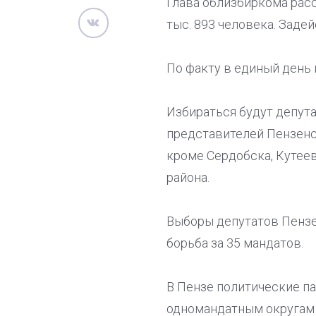
Глава облизбиркома расс
тыс. 893 человека. Заде
По факту в единый день 
Избираться будут депута
представителей Пензенск
кроме Сердобска, Кутее
района.
Выборы депутатов Пензе
борьба за 35 мандатов.
В Пензе политические па
одномандатным округам 