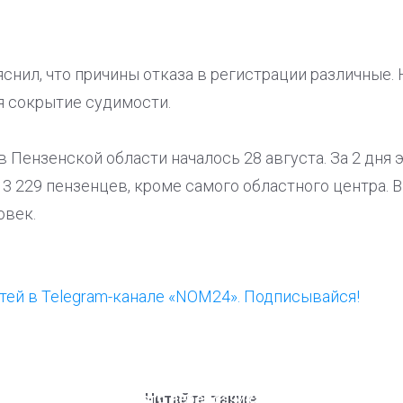
нил, что причины отказа в регистрации различные. 
 сокрытие судимости.
 Пензенской области началось 28 августа. За 2 дня
3 229 пензенцев, кроме самого областного центра. 
овек.
ей в Telegram-канале «NOM24». Подписывайся!
ООП предлагает создать
Ста
единого перевозчика для
кан
Читайте также