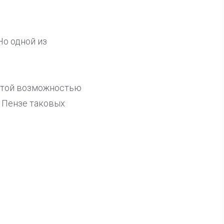
Но одной из
 этой возможностью
В Пензе таковых
ла известна тройка
дидатов от КПРФ в