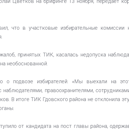
олай Цветков на брифинге 13 ноября, передаёт ко
ил, что в участковые избирательные комиссии 
.
 жалоб, принятых ТИК, касалась недопуска наблюд
ана необоснованной.
о о подвозе избирателей. «Мы выехали на этот
с наблюдателями, правоохранителями, сотрудниками
ов. В итоге ТИК Гдовского района не отклонила эт
рганы.
тупило от кандидата на пост главы района, одержа