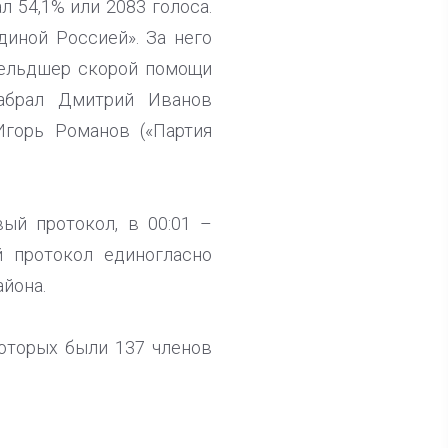
 54,1% или 2083 голоса.
диной Россией». За него
 фельдшер скорой помощи
набрал Дмитрий Иванов
Игорь Романов («Партия
ый протокол, в 00:01 –
й протокол единогласно
йона.
которых были 137 членов