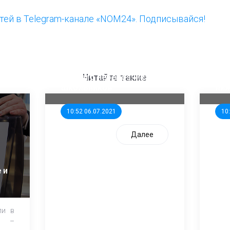
ей в Telegram-канале «NOM24». Подписывайся!
ООП предлагает создать
Ста
единого перевозчика для
кан
Читайте также
школьников
ни
10:52 06.07.2021
10
Далее
 и
ли в
и –