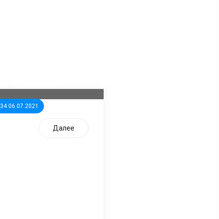
ла известна тройка
дидатов от КПРФ в
жегородское ЗС
:34 06.07.2021
Далее