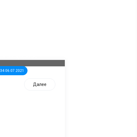
ла известна тройка
дидатов от КПРФ в
жегородское ЗС
:34 06.07.2021
Далее