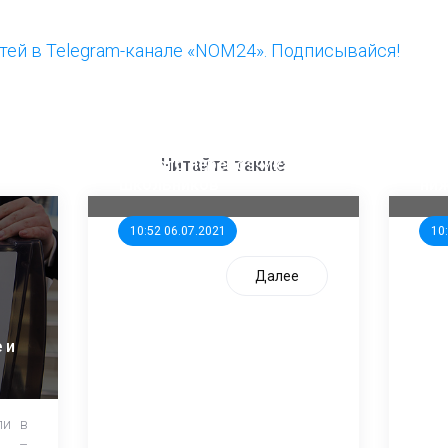
ей в Telegram-канале «NOM24». Подписывайся!
ООП предлагает создать
Ста
единого перевозчика для
кан
Читайте также
школьников
ни
10:52 06.07.2021
10
Далее
 и
ли в
и –