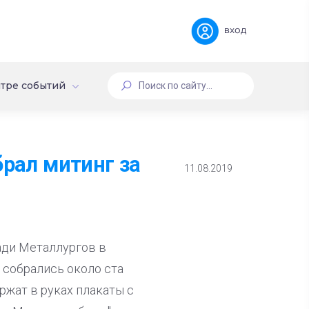
вход
тре событий
брал митинг за
11.08.2019
ади Металлургов в
 собрались около ста
ржат в руках плакаты с