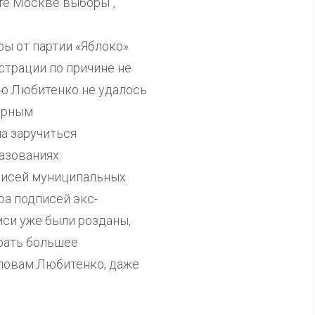
ите Москве выборы",
ы от партии «Яблоко»
страции по причине не
ию Любитенко не удалось
орным
а заручиться
азованиях
писей муниципальных
ра подписей экс-
иси уже были розданы,
рать большее
словам Любитенко, даже