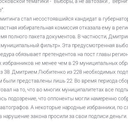
сковской тематики - "Выборы, а не автозаки", "Верн
".
митинга стал несостоявшийся кандидат в губернатор
стная избирательная комиссия отказала ему в реги
мя полного пакета документов. В частности, Дмитр
«муниципальный фильтр». Эта предусмотренная выб
едура обязывает претендентов на пост главы регион
 избранников не менее чем в 29 муниципальных обр
из 38. Дмитрием Любитенко из 228 необходимых под
 были представлены лишь 22. Во время периода сбо
товал на то, что во многих муниципалитетах все подп
ось подозрение, что оппоненты могли намеренно соб
автографов. А некоторые народные избранники, по 
в нарушение закона просили за свои подписи деньги.