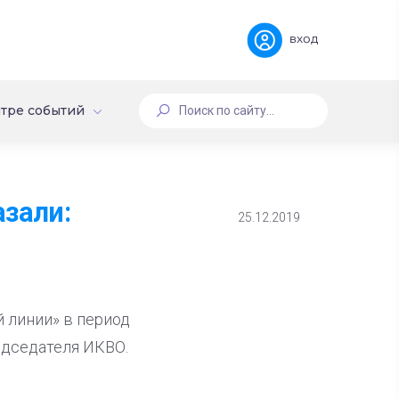
вход
тре событий
азали:
25.12.2019
 линии» в период
едседателя ИКВО.