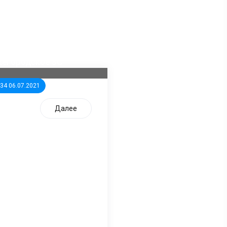
ла известна тройка
дидатов от КПРФ в
жегородское ЗС
:34 06.07.2021
Далее