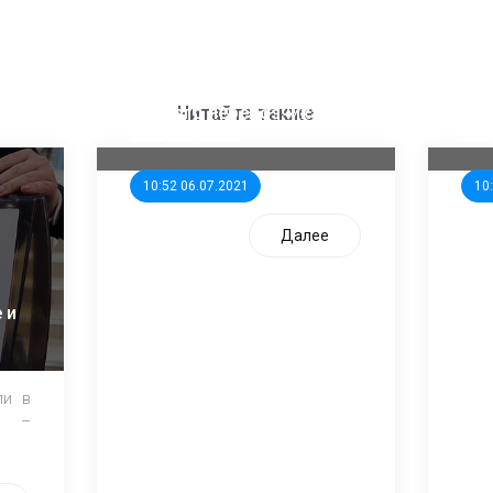
ООП предлагает создать
Ста
единого перевозчика для
кан
Читайте также
школьников
ни
10:52 06.07.2021
10
Далее
 и
ли в
и –