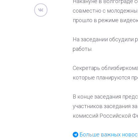
Накануне в Волгограде 
совместно с молодежным
прошло в режиме видео
На заседании обсудили р
работы.
Секретарь облизбиркома
которые планируются про
В конце заседания пред
участников заседания з
комиссий Российской Ф
Больше важных новост