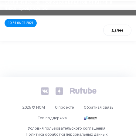
Стала известна тройка кандидатов от КПРФ в
нижегородское ЗС
10:34 06.07.2021
Далее
tps://www.high-endrolex.com/26
2026 © НОМ
О проекте
Обратная связь
Тех. поддержка
Условия пользовательского соглашения
Политика обработки персональных данных