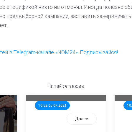
ё спецификой никто не отменял. Иногда полезно сб
но предвыборной кампании, заставить занервничать.
ает.
ей в Telegram-канале «NOM24». Подписывайся!
ООП предлагает создать
Ста
единого перевозчика для
кан
Читайте также
школьников
ни
10:52 06.07.2021
10
Далее