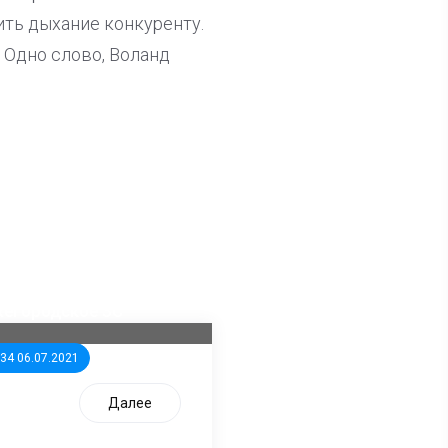
ить дыхание конкуренту.
 Одно слово, Воланд
ла известна тройка
дидатов от КПРФ в
жегородское ЗС
:34 06.07.2021
Далее