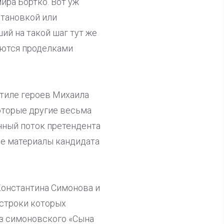
ира Бортко. Вот уж
становкой или
ий на такой шаг тут же
аются проделками
стиле героев Михаила
оторые другие весьма
нный поток претендента
ые материалы кандидата
Константина Симонова и
 строки которых
из симоновского «Сына