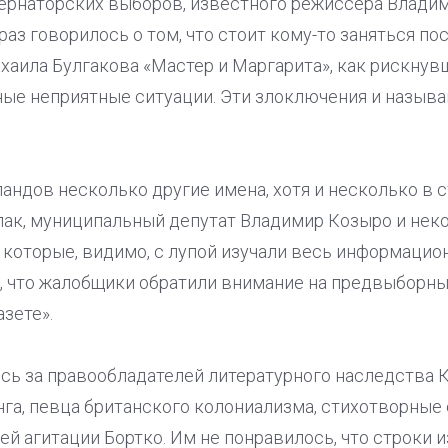
ернаторских выборов, известного режиссера Владим
раз говорилось о том, что стоит кому-то заняться по
аила Булгакова «Мастер и Маргарита», как рискнувш
зные неприятные ситуации. Эти злоключения и назыв
ландов несколько другие имена, хотя и несколько в 
ак, муниципальный депутат Владимир Козыро и нек
 которые, видимо, с лупой изучали весь информацио
м, что жалобщики обратили внимание на предвыборн
зете».
ись за правообладателей литературного наследства 
га, певца британского колониализма, стихотворные
ей агитации Бортко. Им не понравилось, что строки 