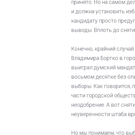
принято. Но на самом де
и должна установить из
кандидату просто предуп
выводы. Вплоть до снят
Конечно, крайний случа
Владимира Бортко в горо
выиграл думский мандат 
восьмом десятке без оп
выборы. Как говорится, 
части городской обществ
неодобрение. А вот снят
неуверенности штаба ври
Но мы понимаем, что выб