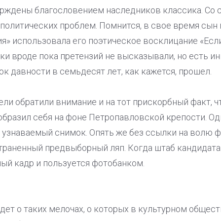
ерждены благословением наследников классика. Со 
олитических проблем. Помнится, в свое время сын 
я» использовала его поэтическое восклицание «Если д
и вроде пока претензий не высказывали, но есть ин
ок давности в семьдесят лет, как кажется, прошел.
и обратили внимание и на тот прискорбный факт, ч
образил себя на фоне Петропавловской крепости. О
узнаваемый снимок. Опять же без ссылки на волю фо
траненный предвыборный ляп. Когда штаб кандидата
ый кадр и пользуется фотобанком.
идет о таких мелочах, о которых в культурном общест