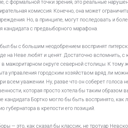
ле, с формальной точки зрения, это реальные наруше
бирательная комиссия. Конечно, она может ограничи
реждения. Но, в принципе, могут последовать и бо
ия кандидата с предвыборного марафона.
й был бы с большим неодобрением воспринят питерс
де на Неве любят и ценят. Достаточно вспомнить, с
в мажоритарном округе северной столицы. К тому ж
ыта управления городским хозяйством вряд ли можн
при всем уважении. Ну, разве что он соберет голоса
енности, которая просто хотела бы таким образом 
ие кандидата Бортко могло бы быть воспринято, как
о губернатора в крепости его позиций.
оры — это, как сказал бы классик, не тротуар Невско