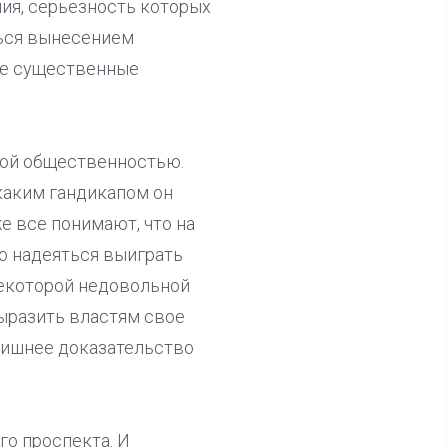
ния, серьезность которых
ться вынесением
лее существенные
кой общественностью.
 каким гандикапом он
е все понимают, что на
о надеяться выиграть
 некоторой недовольной
выразить властям свое
 лишнее доказательство
го проспекта. И