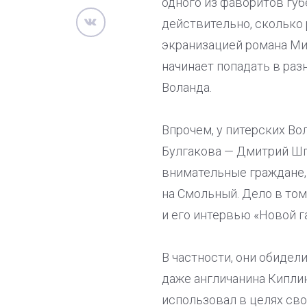
одного из фаворитов губ
действительно, сколько 
экранизацией романа Мих
начинает попадать в ра
Воланда.
Впрочем, у питерских Во
Булгакова — Дмитрий Шп
внимательные граждане,
на Смольный. Дело в то
и его интервью «Новой га
В частности, они обидел
даже англичанина Киплин
использовал в целях сво