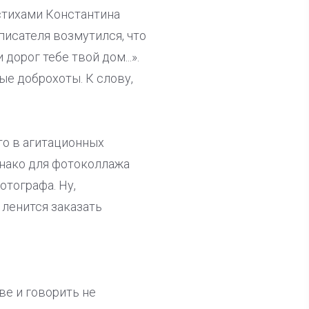
стихами Константина
писателя возмутился, что
орог тебе твой дом...».
ые доброхоты. К слову,
то в агитационных
днако для фотоколлажа
тографа. Ну,
 ленится заказать
ве и говорить не