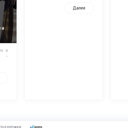
Далее
 и
ли в
и –
 поддержка