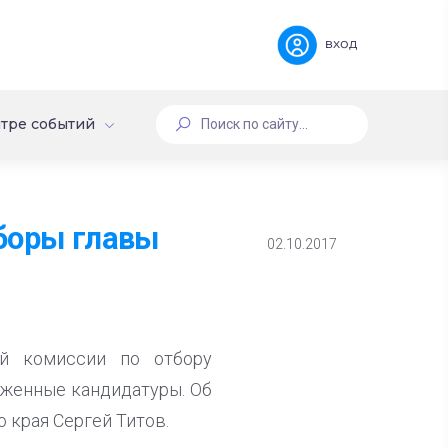
вход
тре событий
боры главы
02.10.2017
ой комиссии по отбору
оженные кандидатуры. Об
 края Сергей Титов.