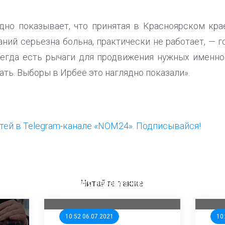
ядно показывает, что принятая в Красноярском кр
ий серьезна больна, практически не работает, — г
егда есть рычаги для продвижения нужных именно 
ать. Выборы в Ирбее это наглядно показали».
ей в Telegram-канале «NOM24». Подписывайся!
ООП предлагает создать
Ста
единого перевозчика для
кан
Читайте также
школьников
ни
10:52 06.07.2021
10