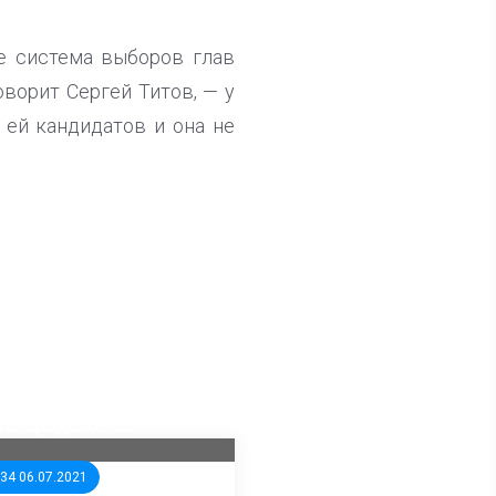
ае система выборов глав
оворит Сергей Титов, — у
ей кандидатов и она не
ла известна тройка
дидатов от КПРФ в
жегородское ЗС
:34 06.07.2021