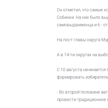
Он отметил, что самые к
Собинки. На них было вы
самовыдвиженца и 6 - от
На пост главы округа Му
А в 14-ти округах на вы
С 10 августа начинаетс
формировать избирател
- Во второй половине ав
провести традиционное 