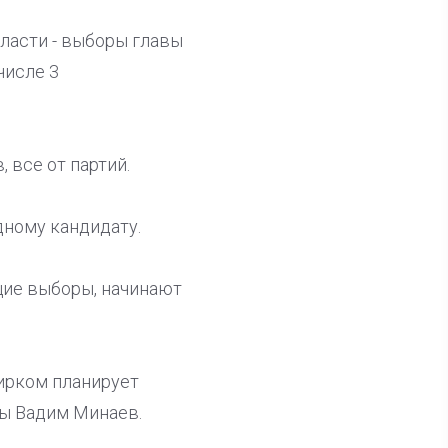
ласти - выборы главы
числе 3
 все от партий.
дному кандидату.
щие выборы, начинают
бирком планирует
ны Вадим Минаев.