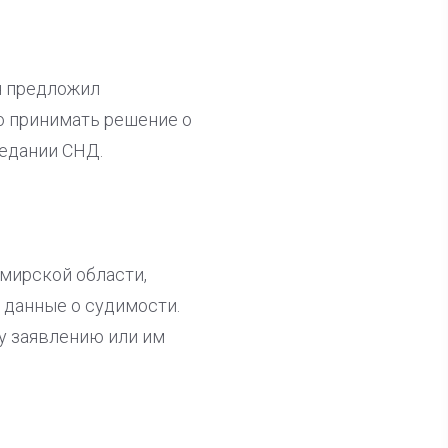
н предложил
о принимать решение о
седании СНД.
мирской области,
и данные о судимости.
у заявлению или им