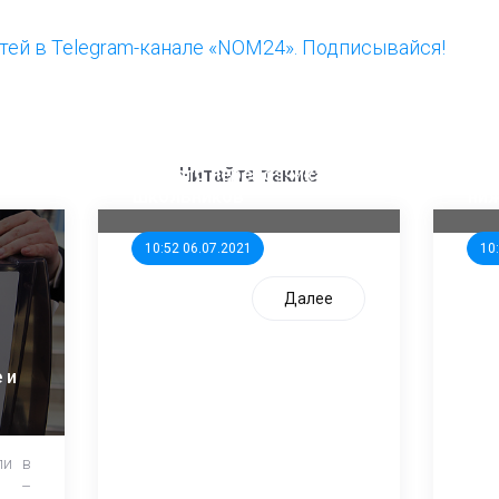
ей в Telegram-канале «NOM24». Подписывайся!
ООП предлагает создать
Ста
единого перевозчика для
кан
Читайте также
школьников
ни
10:52 06.07.2021
10
Далее
 и
ли в
и –