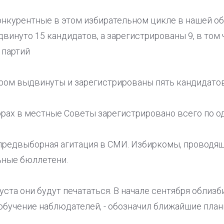
онкурентные в этом избирательном цикле в нашей об
двинуто 15 кандидатов, а зарегистрированы 9, в том 
 партий
ром выдвинуты и зарегистрированы пять кандидатов,
борах в местные Советы зарегистрировано всего по о
я предвыборная агитация в СМИ. Избиркомы, проводя
ьные бюллетени.
густа они будут печататься. В начале сентября облиз
обучение наблюдателей, - обозначил ближайшие пла