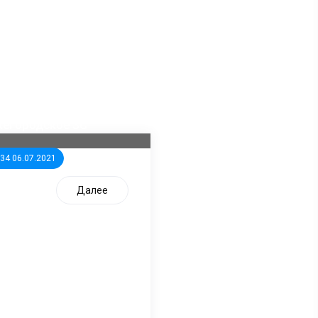
ла известна тройка
дидатов от КПРФ в
жегородское ЗС
:34 06.07.2021
Далее