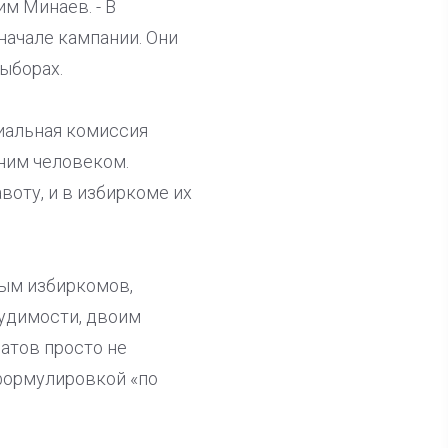
м Минаев. - В
начале кампании. Они
ыборах.
иальная комиссия
ним человеком.
оту, и в избиркоме их
ным избиркомов,
судимости, двоим
атов просто не
формулировкой «по