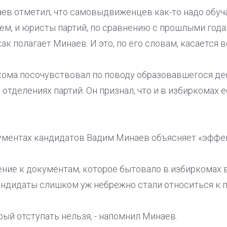
аев отметил, что самовыдвиженцев как-то надо обуч
ем, и юристы партий, по сравнению с прошлыми года
ак полагает Минаев. И это, по его словам, касается в
ома посочувствовал по поводу образовавшегося де
отделениях партий. Он признал, что и в избиркомах 
ументах кандидатов Вадим Минаев объясняет «эффе
ие к документам, которое бытовало в избиркомах в
андидаты слишком уж небрежно стали относиться к п
орый отступать нельзя, - напомнил Минаев.