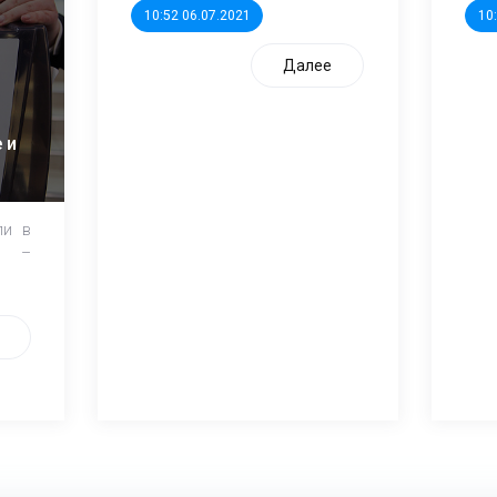
10:52 06.07.2021
10
Далее
 и
ли в
и –