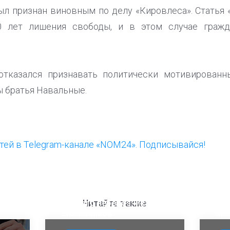
л признан виновным по делу «Кировлеса». Статья 
0 лет лишения свободы, и в этом случае граж
отказался признавать политически мотивированн
 братья Навальные.
ей в Telegram-канале «NOM24». Подписывайся!
ООП предлагает создать
Ста
единого перевозчика для
кан
Читайте также
школьников
ни