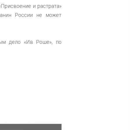
«Присвоение и растрата»
данин России не может
ым дело «Ив Роше», по
ла известна тройка
дидатов от КПРФ в
жегородское ЗС