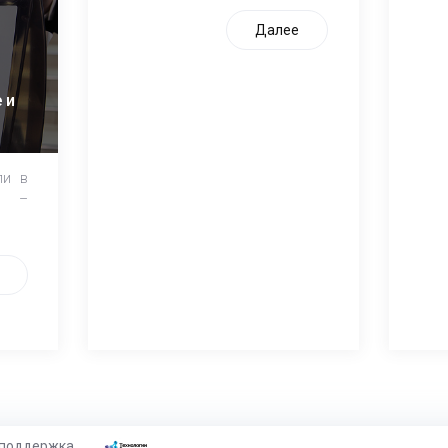
Далее
 и
ли в
и –
 поддержка