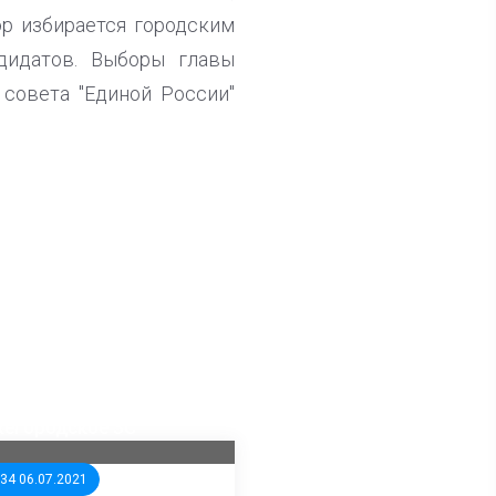
р избирается городским
дидатов. Выборы главы
 совета "Единой России"
ла известна тройка
дидатов от КПРФ в
жегородское ЗС
:34 06.07.2021