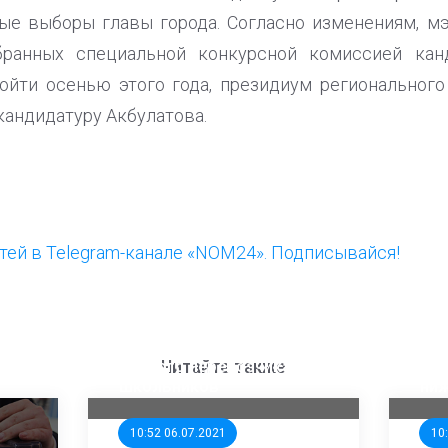
ые выборы главы города. Согласно изменениям, мэ
бранных специальной конкурсной комиссией кан
йти осенью этого года, президиум регионального
кандидатуру Акбулатова.
ей в Telegram-канале «NOM24». Подписывайся!
ООП предлагает создать
Ста
единого перевозчика для
кан
Читайте также
школьников
ни
10:52 06.07.2021
10