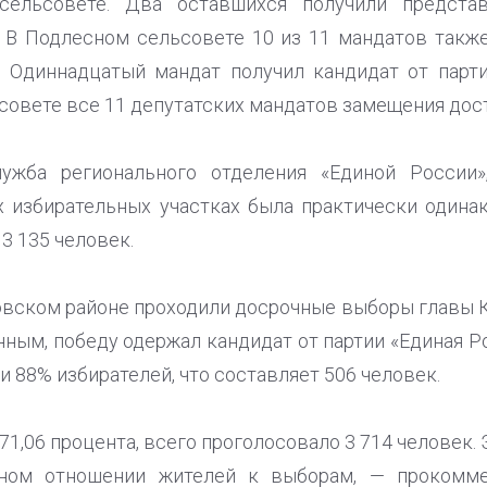
сельсовете. Два оставшихся получили предст
 В Подлесном сельсовете 10 из 11 мандатов такж
. Одиннадцатый мандат получил кандидат от парт
овете все 11 депутатских мандатов замещения дос
лужба регионального отделения «Единой России»
х избирательных участках была практически одинако
3 135 человек.
новском районе проходили досрочные выборы главы 
ным, победу одержал кандидат от партии «Единая Ро
и 88% избирателей, что составляет 506 человек.
71,06 процента, всего проголосовало 3 714 человек. 
нном отношении жителей к выборам, — прокомме