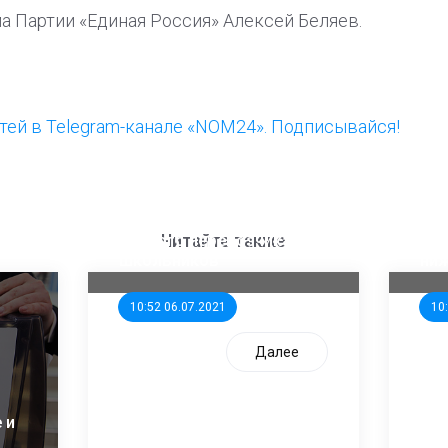
а Партии «Единая Россия» Алексей Беляев.
ей в Telegram-канале «NOM24». Подписывайся!
ООП предлагает создать
Ста
единого перевозчика для
кан
Читайте также
школьников
ни
10:52 06.07.2021
10
Далее
 и