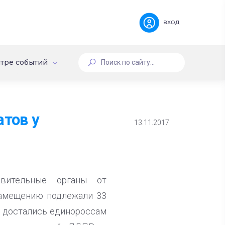
вход
тре событий
атов у
13.11.2017
вительные органы от
замещению подлежали 33
в достались единороссам