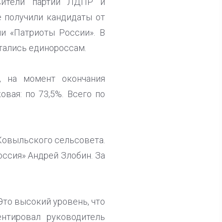
авители партий ЛДПР и
е получили кандидаты от
ии «Патриоты России». В
тались единороссам.
, на момент окончания
вая: по 73,5%. Всего по
Ковыльского сельсовета.
ссия» Андрей Злобин. За
Это высокий уровень, что
нтировал руководитель