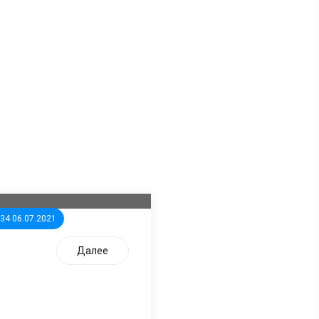
ла известна тройка
дидатов от КПРФ в
жегородское ЗС
:34 06.07.2021
Далее