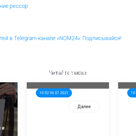
ние рессор
ей в Telegram-канале «NOM24». Подписывайся!
ООП предлагает создать
Ста
единого перевозчика для
кан
Читайте также
школьников
ни
10:52 06.07.2021
10
Далее
 и