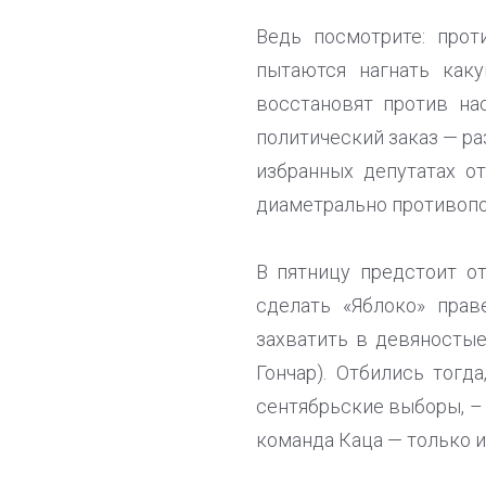
Ведь посмотрите: про
пытаются нагнать как
восстановят против на
политический заказ — ра
избранных депутатах о
диаметрально противоп
В пятницу предстоит от
сделать «Яблоко» пра
захватить в девяносты
Гончар). Отбились тогд
сентябрьские выборы, – 
команда Каца — только и