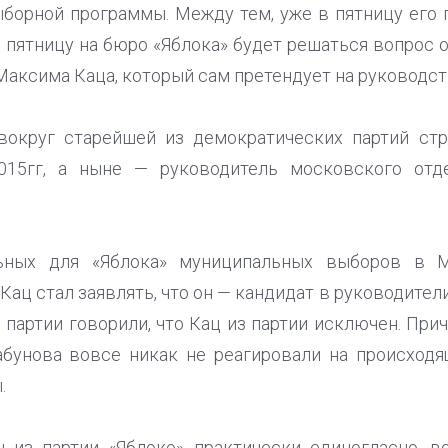
орной программы. Между тем, уже в пятницу его па
В пятницу на бюро «Яблока» будет решаться вопрос 
Максима Каца, который сам претендует на руководст
 вокруг старейшей из демократических партий стр
015гг, а ныне — руководитель московского отд
ьных для «Яблока» муниципальных выборов в 
ац стал заявлять, что он — кандидат в руководите
ы партии говорили, что Кац из партии исключен. П
абунова вовсе никак не реагировали на происходящ
.
 из партии «Яблоко» практически единогласно, в