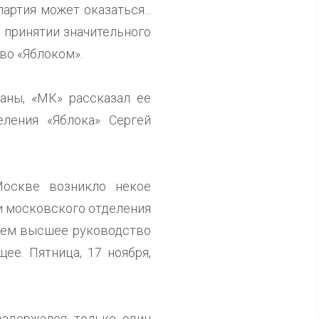
ртия может оказаться...
о принятии значительного
во «Яблоком».
аны, «МК» рассказал ее
еления «Яблока» Сергей
Москве возникло некое
ли московского отделения
ричем высшее руководство
ее. Пятница, 17 ноября,
оздержался только один