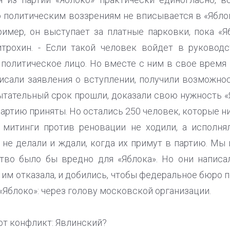
о политическим воззрениям не вписывается в «Ябло
имер, он выступает за платные парковки, пока «Яб
трохин. - Если такой человек войдет в руководст
политическое лицо. Но вместе с ним в свое время
писали заявления о вступлении, получили возможно
ытательный срок прошли, доказали свою нужность «
 партию приняты. Но остались 250 человек, которые н
а митинги против реновации не ходили, а исполня
 не делали и ждали, когда их примут в партию. Мы 
ство было бы вредно для «Яблока». Но они написа
 им отказала, и добились, чтобы федеральное бюро 
 «Яблоко»: через голову московской организации.
тот конфликт: Явлинский?