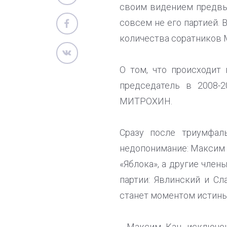
своим видением предвыб
совсем не его партией. 
количества соратников 
О том, что происходит
председатель в 2008-2
МИТРОХИН.
Сразу после триумфал
недопонимание: Максим К
«Яблока», а другие член
партии: Явлинский и Сл
станет моментом истины
- Максим Кац исключен