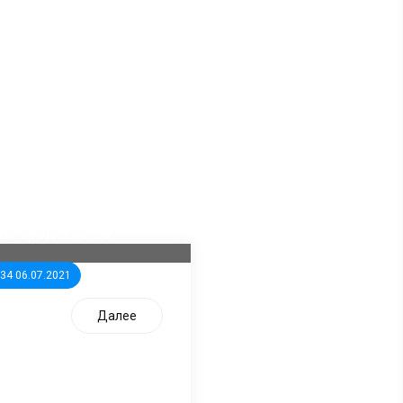
ла известна тройка
дидатов от КПРФ в
жегородское ЗС
:34 06.07.2021
Далее