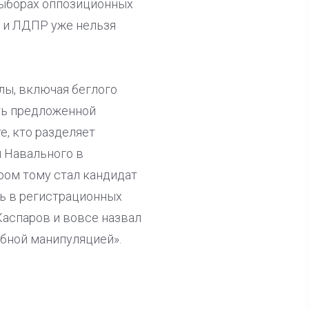
выборах оппозиционных
Ф и ЛДПР уже нельзя
лы, включая беглого
ть предложенной
е, кто разделяет
 Навального в
ом тому стал кандидат
ть в регистрационных
Каспаров и вовсе назвал
обной манипуляцией».