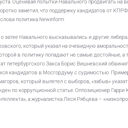
густа. Оценивая попытки Навального продвигать на 
коротко заметил, что поддержку кандидатов от КПР
 слова политика Newinform.
о затее Навального высказывались и другие либера
ковского, который указал на очевидную аморальнос
оторой в политику попадают не самые достойные, а т
тат петербургского Закса Борис Вишневский обвинил
ся кандидатов в Мосгордуму с судимостью. Пример
агоров, который вылетел с выборов, «забыв» указа
жден по коррупционной статье. Оппозиционер Гарри 
теллекта», а журналистка Леся Рябцева – «низкопр