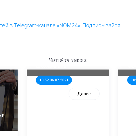
ей в Telegram-канале «NOM24». Подписывайся!
ООП предлагает создать
Ста
единого перевозчика для
кан
Читайте также
школьников
ни
10:52 06.07.2021
10
Далее
 и