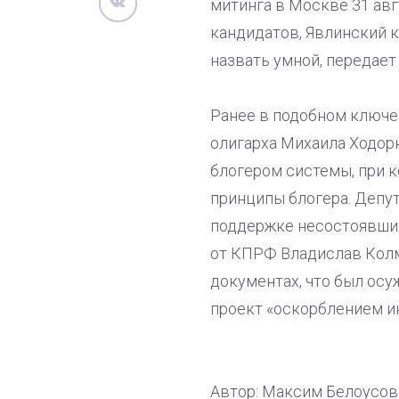
митинга в Москве 31 ав
кандидатов, Явлинский 
назвать умной, передает
Ранее в подобном ключе 
олигарха Михаила Ходор
блогером системы, при к
принципы блогера. Депу
поддержке несостоявших
от КПРФ Владислав Колм
документах, что был осу
проект «оскорблением ин
Автор: Максим Белоусов