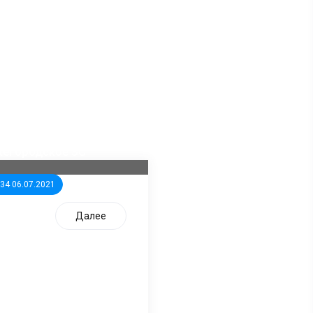
ла известна тройка
дидатов от КПРФ в
жегородское ЗС
:34 06.07.2021
Далее