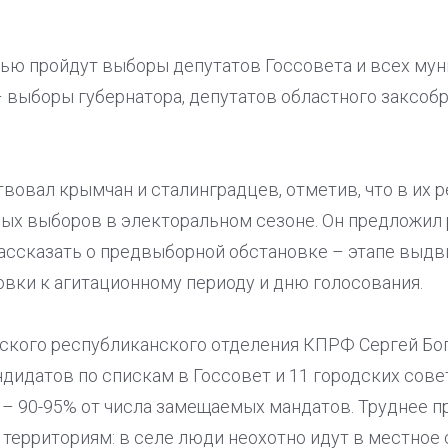
ью пройдут выборы депутатов Госсовета и всех мун
 выборы губернатора, депутатов областного заксобр
овал крымчан и сталинградцев, отметив, что в их р
ных выборов в электоральном сезоне. Он предложил
ассказать о предвыборной обстановке – этапе выдв
овки к агитационному периоду и дню голосования.
кого республиканского отделения КПРФ Сергей Бог
идатов по спискам в Госсовет и 11 городских совет
– 90-95% от числа замещаемых мандатов. Труднее 
территориям: в селе люди неохотно идут в местное