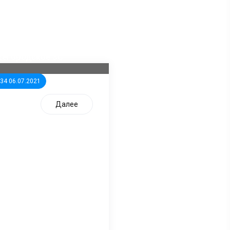
ла известна тройка
дидатов от КПРФ в
жегородское ЗС
:34 06.07.2021
Далее