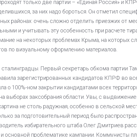
 проходят только две партии – «Единая Россия» и КПР
елившихся, за них надо бороться. Он отметил спец
ных районах: очень сложно отделить приезжих от ме
ьными и учитывать эту особенность при расчете тир
ание на некоторых проблемах Крыма, на которых сл
етов по визуальному оформлению материалов.
 сталинградцы. Первый секретарь обкома партии Та
равила зарегистрированных кандидатов КПРФ во все
ла о 100%-ном закрытии кандидатами всех территор
на выборах заксобрания области. Увы, с выдвижение
ртина не столь радужная, особенно в сельской мест
только за подготовительный период было распростра
водитель избирательного штаба Олег Дмитриев расс
 и основной проблематике кампании. Коммунисты п