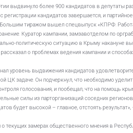
тии выдвинуло более 900 кандидатов в депутаты раз
 регистрации кандидатов завершается, и партийное
. Большим тиражом вышел спецвыпуск «КПРФ. Работа
транение. Куратор кампании, замзавотделом по оргр
ально-политическую ситуацию в Крыму накануне выб
 рассказал о проблемах ведения кампании и способа
нал уровень выдвижения кандидатов удовлетворит
й ЦК задаче. Он подчеркнул, что необходимо удели
онтроля голосования, и пообещал, что на помощь к
ельные силы из парторганизаций соседних регионов.
тов будет высокой – главное, отстоять результат», 
 о текущих замерах общественного мнения в Респуб