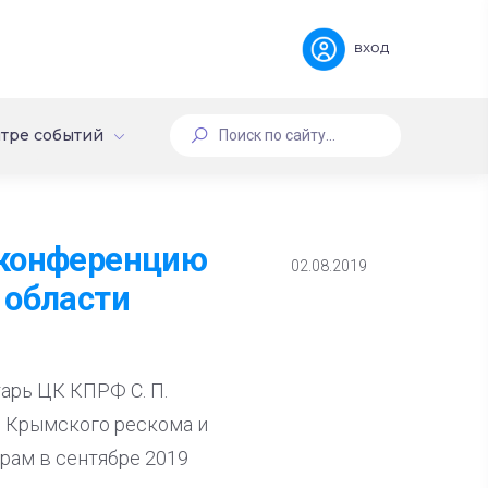
вход
тре событий
оконференцию
02.08.2019
 области
арь ЦК КПРФ С. П.
м Крымского рескома и
рам в сентябре 2019