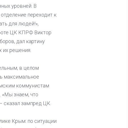
ных уровней. В
 отделение переходит к
ть для людей!»,
аботе ЦК КПРФ Виктор
оров, дал картину
х их решения.
ельным, в целом
ть максимальное
рымским коммунистам
 «Мы знаем, что
– сказал зампред ЦК.
лике Крым: по ситуации