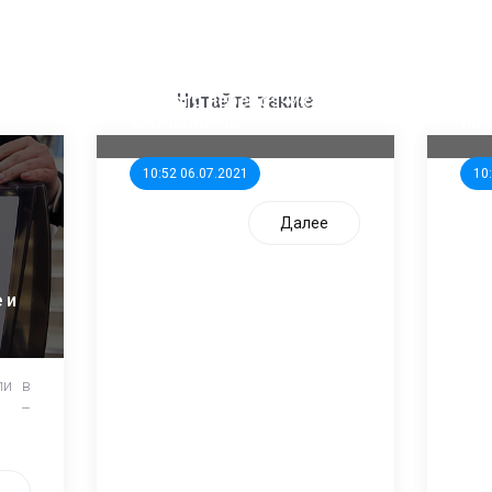
ООП предлагает создать
Ста
единого перевозчика для
кан
Читайте также
школьников
ни
10:52 06.07.2021
10
Далее
 и
ли в
и –