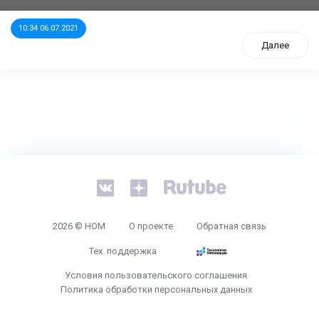
10:34 06.07.2021
Далее
tps://www.high-endrolex.com/26
2026 © НОМ
О проекте
Обратная связь
Тех. поддержка
Условия пользовательского соглашения
Политика обработки персональных данных