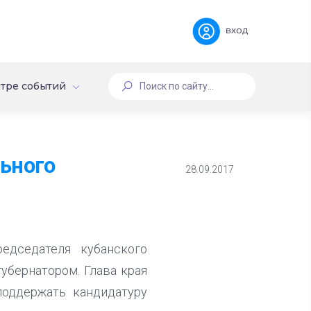
вход
тре событий
ьного
28.09.2017
едседателя кубанского
убернатором. Глава края
поддержать кандидатуру