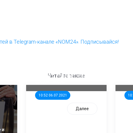
ей в Telegram-канале «NOM24». Подписывайся!
ООП предлагает создать
Ста
единого перевозчика для
кан
Читайте также
школьников
ни
10:52 06.07.2021
10
Далее
 и