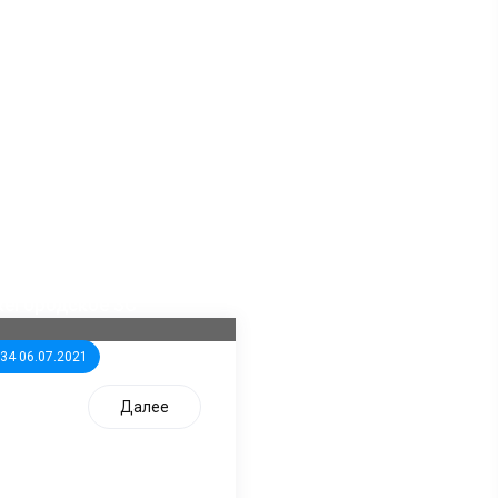
ла известна тройка
дидатов от КПРФ в
жегородское ЗС
:34 06.07.2021
Далее