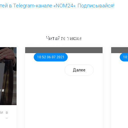
ей в Telegram-канале «NOM24». Подписывайся!
ООП предлагает создать
Ста
единого перевозчика для
кан
Читайте также
школьников
ни
10:52 06.07.2021
10
Далее
 и
ли в
и –