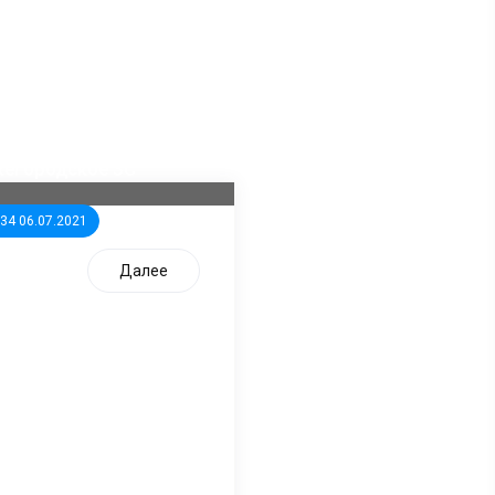
ла известна тройка
дидатов от КПРФ в
жегородское ЗС
:34 06.07.2021
Далее