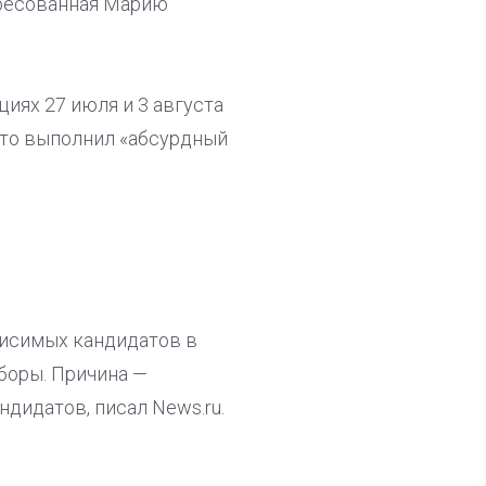
адресованная Марию
иях 27 июля и 3 августа
 что выполнил «абсурдный
висимых кандидатов в
боры. Причина —
дидатов, писал News.ru.