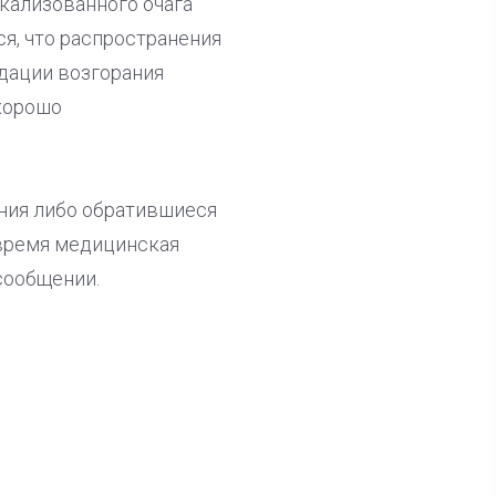
окализованного очага
я, что распространения
идации возгорания
хорошо
ния либо обратившиеся
время медицинская
сообщении.
ла известна тройка