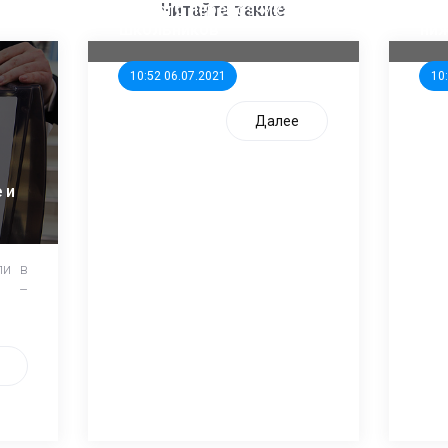
единого перевозчика для
кан
Читайте также
школьников
ни
10:52 06.07.2021
10
Далее
 и
ли в
и –