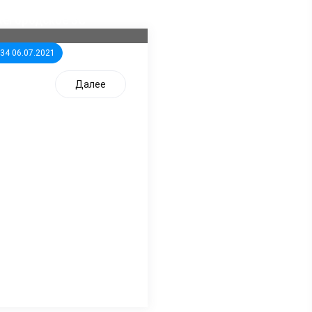
дидатов от КПРФ в
жегородское ЗС
:34 06.07.2021
Далее