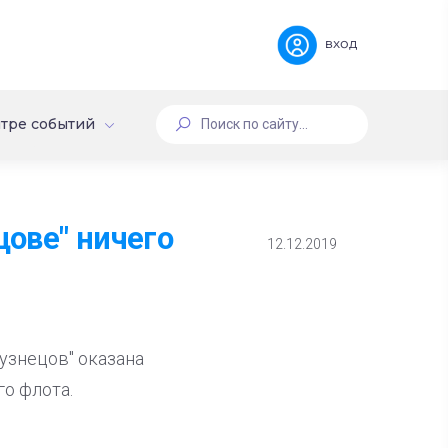
вход
тре событий
ове" ничего
12.12.2019
узнецов" оказана
о флота.