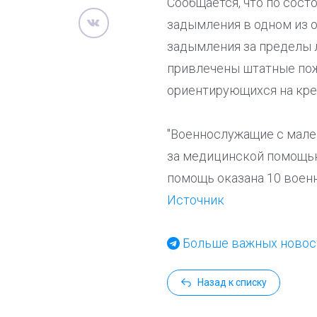
Сообщается, что по сост
задымления в одном из о
задымления за пределы л
привлечены штатные пож
ориентирующихся на кре
"Военнослужащие с мале
за медицинской помощью
помощь оказана 10 военн
Источник
Больше важных новост
Назад к списку