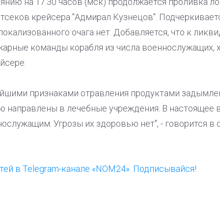
оянию на 17.30 часов (мск) продолжается проливка л
тсеков крейсера "Адмирал Кузнецов". Подчеркиваетс
окализованного очага нет. Добавляется, что к ликв
арные команды корабля из числа военнослужащих, 
йсере.
йшими признаками отравления продуктами задымле
 направлены в лечебные учреждения. В настоящее 
ослужащим. Угрозы их здоровью нет", - говорится в 
ей в Telegram-канале «NOM24». Подписывайся!
ООП предлагает создать
Ста