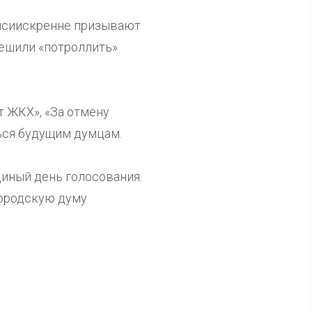
писиискренне призывают
 решили «потроллить»
т ЖКХ», «За отмену
ться будущим думцам.
иный день голосования.
городскую думу