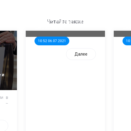
ООП предлагает создать
Ста
единого перевозчика для
кан
Читайте также
школьников
ни
10:52 06.07.2021
10
Далее
 и
ли в
и –