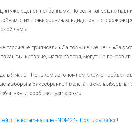
ции уже оценен ноябрянами. Но если нанесшие над
тойных, с их точки зрения, кандидатов, то горожане
ской думы.
е горожане приписали « За повышение цен», «За рос
 призывы, которые, мягко говоря, могут, не понрави
ода в Ямало—Ненцком автономном округе пройдет ед
ые выборы в Заксобрание Ямала, а также выборы в 
абытнанги, сообщает yamalpro.ru.
ей в Telegram-канале «NOM24». Подписывайся!