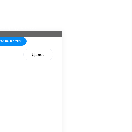
ла известна тройка
дидатов от КПРФ в
жегородское ЗС
:34 06.07.2021
Далее