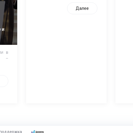
Далее
 и
ли в
и –
 поддержка