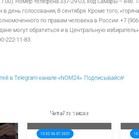
 17.00). Номер телефона 337-29-03, код Самары – 846.
 в день голосования, 8 сентября. Кроме того, «горяч
олномоченного по правам человека в России: +7 (906) 
ждане могут обратиться и в Центральную избирател
0-222-11-83.
ей в Telegram-канале «NOM24». Подписывайся!
ООП предлагает создать
Ста
единого перевозчика для
кан
Читайте также
школьников
ни
10:52 06.07.2021
10