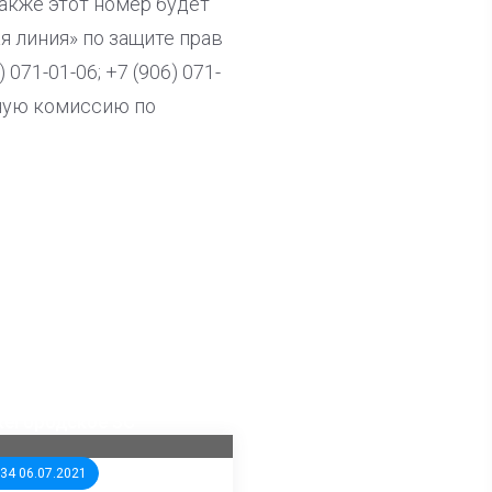
 Также этот номер будет
ая линия» по защите прав
071-01-06; +7 (906) 071-
ьную комиссию по
ла известна тройка
дидатов от КПРФ в
жегородское ЗС
:34 06.07.2021