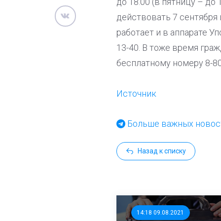
до 18.00 (в пятницу – до
действовать 7 сентября и
работает и в аппарате Уп
13-40. В тоже время гра
бесплатному номеру 8-80
Источник
Больше важных новост
Назад к списку
14:18 09.08.2021