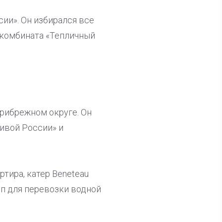
сии». Он избирался все
 комбината «Тепличный
Прибрежном округе. Он
ливой России» и
тира, катер Beneteau
цеп для перевозки водной