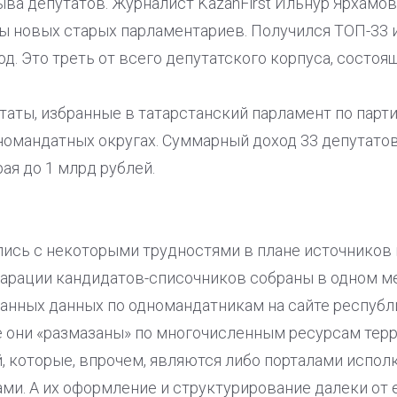
зыва депутатов. Журналист KazanFirst Ильнур Ярхамо
ы новых старых парламентариев. Получился ТОП-33 и
д. Это треть от всего депутатского корпуса, состоящ
таты, избранные в татарстанский парламент по партий
номандатных округах. Суммарный доход 33 депутатов
ая до 1 млрд рублей.
лись с некоторыми трудностями в плане источников
арации кандидатов-списочников собраны в одном ме
ванных данных по одномандатникам на сайте респуб
е они «размазаны» по многочисленным ресурсам тер
 которые, впрочем, являются либо порталами испол
и. А их оформление и структурирование далеки от 