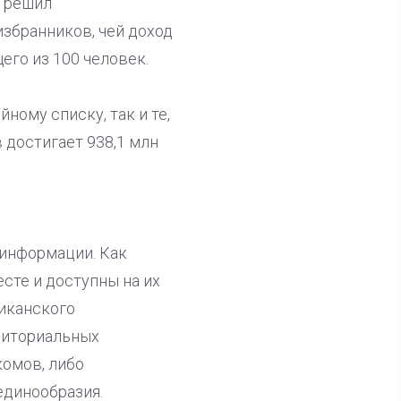
в решил
збранников, чей доход
его из 100 человек.
ному списку, так и те,
 достигает 938,1 млн
 информации. Как
сте и доступны на их
ликанского
риториальных
комов, либо
единообразия.