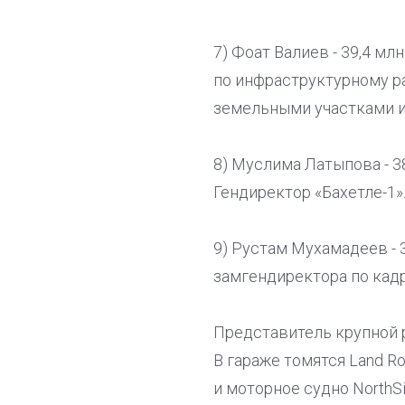
7) Фоат Валиев - 39,4 мл
по инфраструктурному р
земельными участками 
8) Муслима Латыпова - 3
Гендиректор «Бахетле-1»
9) Рустам Мухамадеев - 3
замгендиректора по кад
Представитель крупной 
В гараже томятся Land Rov
и моторное судно NorthSi