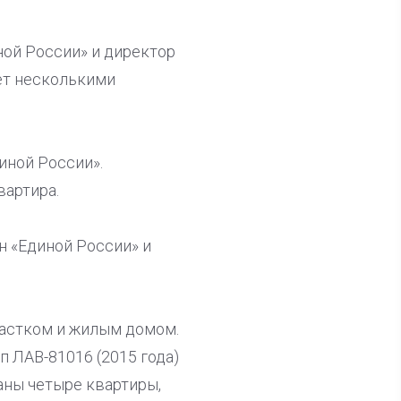
иной России» и директор
ет несколькими
иной России».
вартира.
ен «Единой России» и
астком и жилым домом.
еп ЛАВ-81016 (2015 года)
саны четыре квартиры,