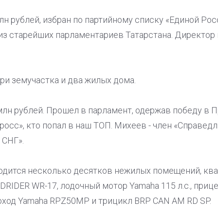
млн рублей, избран по партийному списку «Единой Рос
 из старейших парламентариев Татарстана. Директор
три земучастка и два жилых дома.
 млн рублей. Прошел в парламент, одержав победу в 
осс», кто попал в наш ТОП. Михеев - член «Справед
 СНГ».
одится несколько десятков нежилых помещений, квар
NDRIDER WR-17, лодочный мотор Yamaha 115 л.с., при
гоход Yamaha RPZ50MP и трицикл BRP CAN AM RD SP.