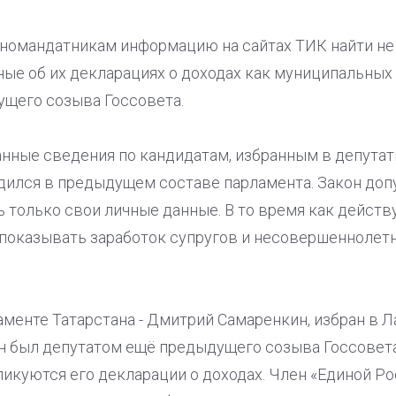
номандатникам информацию на сайтах ТИК найти не у
ые об их декларациях о доходах как муниципальных
щего созыва Госсовета.
нные сведения по кандидатам, избранным в депутат
одился в предыдущем составе парламента. Закон допу
ь только свои личные данные. В то время как дейс
 показывать заработок супругов и несовершеннолетн
аменте Татарстана - Дмитрий Самаренкин, избран в
н был депутатом ещё предыдущего созыва Госсовета,
ликуются его декларации о доходах. Член «Единой Ро