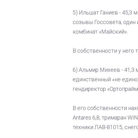
5) Ильшат Ганиев - 45,3 
созывы Госсовета, один
комбинат «Майский».
В собственности у него 
6) Альмир Михеев - 41,3
единственный «не единор
гендиректор «Ортопрайм
В его собственности нах
Antares 6,8, тримаран WI
техники ЛАВ-81015, сне