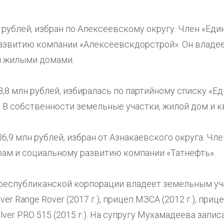
н рублей, избран по Алексеевскому округу. Член «Ед
азвитию компании «Алексеевскдорстрой». Он владе
и жилыми домами.
8,8 млн рублей, избиралась по партийному списку «Ед
. В собственности земельные участки, жилой дом и к
6,9 млн рублей, избран от Азнакаевского округа. Чл
рам и социальному развитию компании «Татнефть».
республиканской корпорации владеет земельным уч
er Range Rover (2017 г.), прицеп МЗСА (2012 г.), приц
lver PRO 515 (2015 г.). На супругу Мухамадеева запи