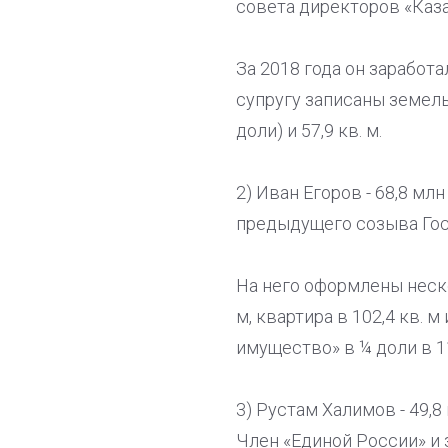
совета директоров «Каз
За 2018 года он заработал
супругу записаны земельн
доли) и 57,9 кв. м.
2) Иван Егоров - 68,8 мл
предыдущего созыва Гос
На него оформлены нескол
м, квартира в 102,4 кв. 
имущество» в ¼ доли в 11
3) Рустам Халимов - 49,
Член «Единой России» и 