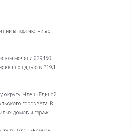
т ни в партию, ни во
ицепом модели 829450
тирее площадью в 219,1
у округу. Член «Единой
льского горсовета. В
илых домов и гараж.
округу. Член «Единой