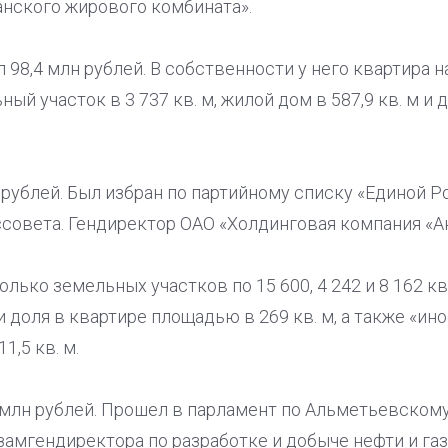
анского жирового комбината».
 98,4 млн рублей. В собственности у него квартира на
ый участок в 3 737 кв. м, жилой дом в 587,9 кв. м и д
н рублей. Был избран по партийному списку «Единой Р
совета. Гендиректор ОАО «Холдинговая компания «Ак
ько земельных участков по 15 600, 4 242 и 8 162 кв.
м и доля в квартире площадью в 269 кв. м, а также «и
1,5 кв. м.
8 млн рублей. Прошел в парламент по Альметьевскому
замгендиректора по разработке и добыче нефти и газ