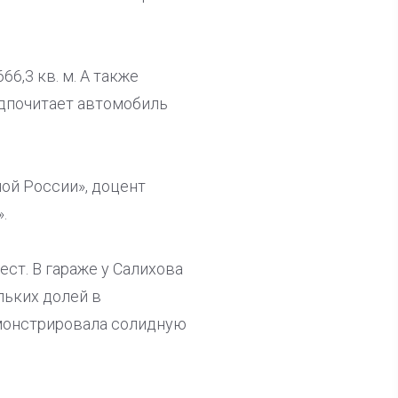
66,3 кв. м. А также
редпочитает автомобиль
ной России», доцент
.
ст. В гараже у Салихова
ольких долей в
демонстрировала солидную