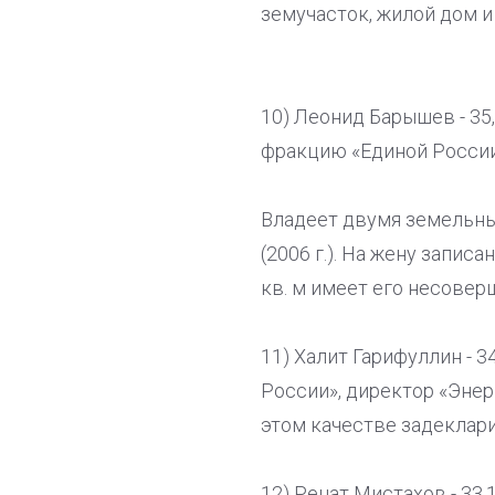
земучасток, жилой дом 
10) Леонид Барышев - 35,
фракцию «Единой России
Владеет двумя земельным
(2006 г.). На жену запис
кв. м имеет его несовер
11) Халит Гарифуллин - 
России», директор «Эне
этом качестве задеклари
12) Ренат Мистахов - 33