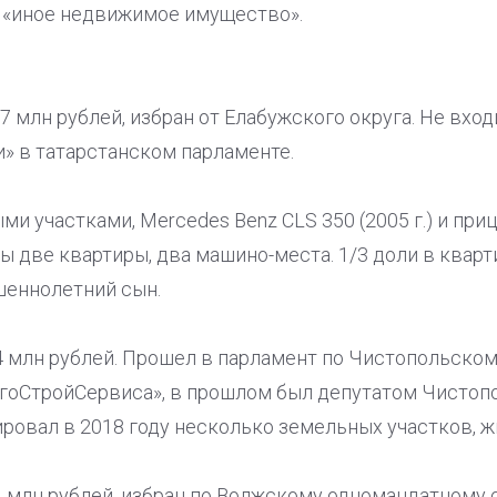
и «иное недвижимое имущество».
7 млн рублей, избран от Елабужского округа. Не входи
» в татарстанском парламенте.
и участками, Mercedes Benz CLS 350 (2005 г.) и пр
аны две квартиры, два машино-места. 1/3 доли в квар
шеннолетний сын.
34 млн рублей. Прошел в парламент по Чистопольском
ргоСтройСервиса», в прошлом был депутатом Чистопо
ровал в 2018 году несколько земельных участков, ж
,1 млн рублей, избран по Волжскому одномандатному 