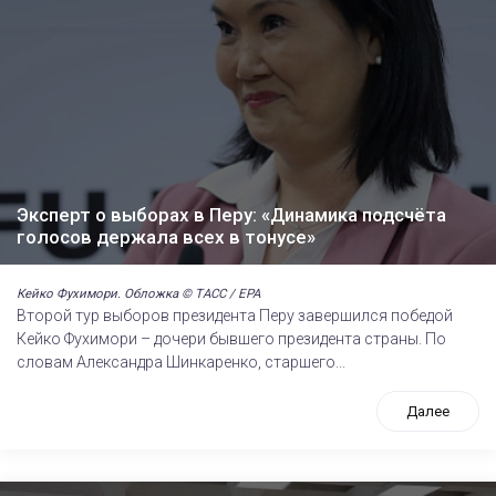
Эксперт о выборах в Перу: «Динамика подсчёта
голосов держала всех в тонусе»
Кейко Фухимори. Обложка © ТАСС / EPA
Второй тур выборов президента Перу завершился победой
Кейко Фухимори – дочери бывшего президента страны. По
словам Александра Шинкаренко, старшего...
Далее