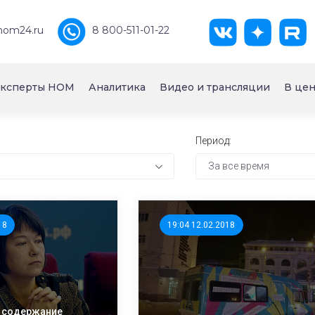
nom24.ru
8 800-511-01-22
ксперты НОМ
Аналитика
Видео и трансляции
В цен
Период:
За все время
18
19:04 12.02.2018
 содержание