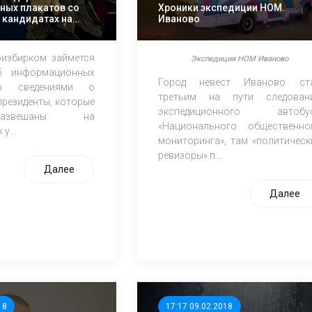
ных плакатов со
Хроники экспедиции НОМ.
 кандидатах на
Иваново
х выборах
ризбирком займется
Экспедиция НОМ Иваново
б информационных
Город невест Иваново ст
о сведениями о
третьим на пути следован
президенты, которые
экспедиционного автобу
азвешаны на
«Национального общественно
у...
мониторинга», там «политическ
ревизоры» п...
Далее
Далее
18
17:17 09.02.2018