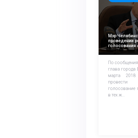
Мэр Челябинс
проведении р
голосования 
буфета» в де
президента Р
По сообщения
глава города 
марта 2018
провести
голосование 
в тех ж...