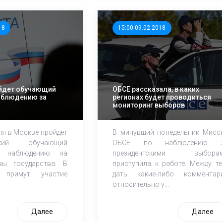
18
15:00 09.02.2018
йдет обучающий
ОБСЕ рассказала, в каких
аблюдению за
регионах будет проводиться
мониторинг выборов
ля в Москве пройдет
В минувший понедельник Мисс
ский обучающий
ОБСЕ по наблюдению 
 наблюдению на
президентскими выбора
вы государства. В
приступила к работе. Между те
и примут участие
дать какие-либо комментар
.
относительно у...
Далее
Далее