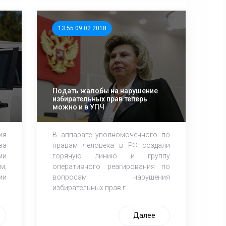
13:55 09.02.2018
Подать жалобы на нарушение
избирательных прав теперь
можно и в УПЧ
ия
В аппарате уполномоченного по
за
правам человека в РФ создали
ми
горячую линию и группу
м,
оперативного реагирования по
ии
вопросам нарушения
избирательных прав г...
Далее