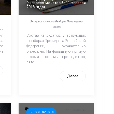
(экспресс-монитор 5–11 февраля
2018 года)
Экспресс-монитор Выборы Президента
России
ал
ия
Состав кандидатов, участвующих
са
в выборах Президента Российской
го
Федерации, окончательно
ие
определен. На финишную прямую
выходят восемь претендентов,
пяте...
Далее
17:00 09.02.2018