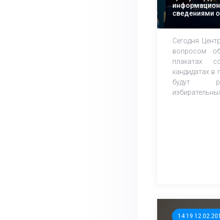
информацион
сведениями о
президентски
Сегодня Цент
вопросом о
плакатах с
кандидатах в 
будут р
избирательных 
14:19 12.02.20