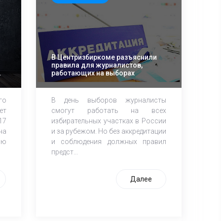
В Центризбиркоме разъяснили
правила для журналистов,
работающих на выборах
го
В день выборов журналисты
ет
смогут работать на всех
17
избирательных участках в России
на
и за рубежом. Но без аккредитации
ию
и соблюдения должных правил
предст...
Далее