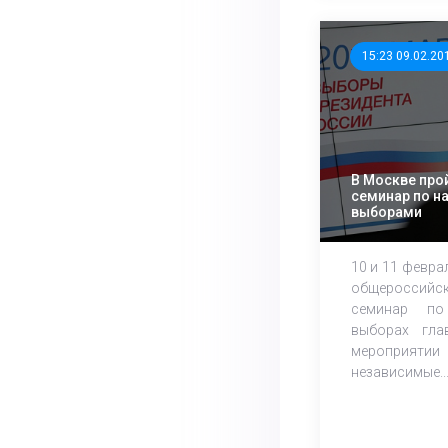
15:23 09.02.20
В Москве про
семинар по н
выборами
10 и 11 февра
общероссий
семинар по
выборах гла
мероприяти
независимые..